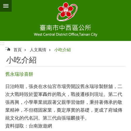
跳到主要內容區塊
:::
:::
首頁
人文風情
小吃介紹
小吃介紹
舊永瑞珍喜餅
日治時期，張炎在水仙宮市場旁開設舊永瑞珍製餅舖，二
次大戰時毀於盟軍轟炸的戰火，戰後遷移到現址。第二代
張再興，小學畢業就跟著父親學習做餅，秉持著傳承的敬
業精神，不但穩固家業，奠定厚實的基礎，更成了府城傳
統文化的代名詞。第三代由張瑞麟接手。
資料擷取：台南旅遊網