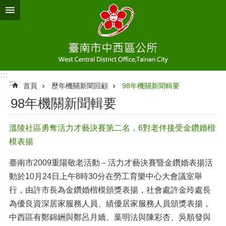
跳到主要內容區塊
:::
:::
首頁
歷年機關新聞回顧
98年機關新聞輯要
98年機關新聞輯要
溫陵社區勇奪活力才藝決賽第二名，6對老伴接受金鑽婚楷
模表揚
臺南市2009重陽敬老活動－活力才藝決賽暨金鑽婚表揚活
動於10月24日上午8時30分在勞工育樂中心大會議室舉
行，由許市長為金鑽婚楷模頒獎表揚，社會處許金玲處長
為優良資深居家服務人員、績優居家服務人員頒獎表揚，
中西區有鄭錦銂與鄭呂月嬌、葉明法與陳彩杏、吳順發與