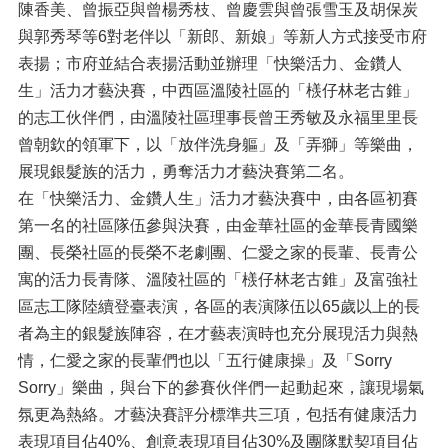
陳香美、曾振亞與曾楊秀枝、曾慶雲與曾張雪玉及胡保炭
與郭秀琴等6對老伴以「新郎、新娘」等新人方式接受市府
表揚；市府並結合表揚活動並辦理「快樂活力、金鑽人
生」活力才藝決賽，中西區溫陵社區的「檨仔林老古錐」
的志工伙伴們，由溫陵社區理事長曾王秀敏及永福里里長
曾朝欽的領軍下，以「放伴洗身軀」及「弄獅」等樂曲，
展現銀髮族的活力，勇奪活力才藝決賽第二名。
在「快樂活力、金鑽人生」活力才藝決賽中，由各區初賽
第一名的社區隊伍參與決賽，由金華社區的金華長青國樂
團、長榮社區的長榮不老劇團、仁愛之家的長輩、長青公
寓的活力長青隊、溫陵社區的「檨仔林老古錐」及富強社
區志工隊陸續登臺表演，各區的表演隊伍以65歲以上的長
者為主的銀髮族陣容，在才藝表演時也充分展現活力與熱
情，仁愛之家的長輩們也以「五行健康操」及「Sorry
Sorry」樂曲，與台下的參賽伙伴們一起動起來，讓現場氣
氛更為熱絡。才藝決賽評分標準共三項，包括有健康活力
表現項目佔40%、創意表現項目佔30%及團隊默契項目佔