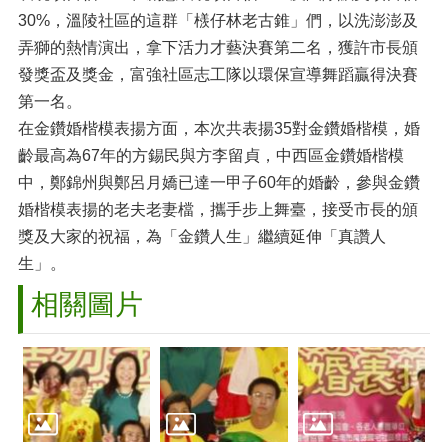
30%，溫陵社區的這群「檨仔林老古錐」們，以洗澎澎及
弄獅的熱情演出，拿下活力才藝決賽第二名，獲許市長頒
發獎盃及獎金，富強社區志工隊以環保宣導舞蹈贏得決賽
第一名。
在金鑽婚楷模表揚方面，本次共表揚35對金鑽婚楷模，婚
齡最高為67年的方錫民與方李留貞，中西區金鑽婚楷模
中，鄭錦州與鄭呂月嬌已達一甲子60年的婚齡，參與金鑽
婚楷模表揚的老夫老妻檔，攜手步上舞臺，接受市長的頒
獎及大家的祝福，為「金鑽人生」繼續延伸「真讚人
生」。
相關圖片