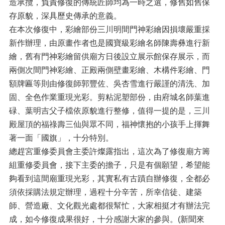
造承攬，負責修復的傳統匠師均為一時之選，修舊如舊保
存原貌，深具歷史傳承的意義。
在本次修復中，彩繪部份三川明間門神彩繪因損壞嚴重採
新作辦理，由原畫作者也是國寶級彩繪名師陳壽彝進行新
繪，舊有門神彩繪留供廟方日後設立展示館保存展示，而
兩側次間門神彩繪、正殿兩側壁畫彩繪、木構件彩繪、門
額牌匾等則由修復師郭豐佐、吳杏雪進行嚴謹的清洗、加
固、全色作業重現光彩。剪粘泥塑部份，由府城名師葉進
碌、葉明吉父子檔依原貌進行整修，值得一提的是，三川
殿屋頂的福祿壽三仙與眾不同，福神懷抱的小孩手上揮舞
著一面「國旗」，十分特別。
總趕宮重修委員會主委許燦露指出，這次為了修復廟方籌
組重修委員會，接下主委的擔子，只是有個願望，希望能
夠看到這間廟重現光彩，其實私有古蹟自辦修復，全都必
須依採購法規定辦理，過程十分辛苦，所幸信徒、建築
師、營造廠、文化觀光處都很幫忙，大家相挺才有辦法完
成，如今修復成果很好，十分感謝大家的參與。(新聞來