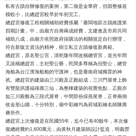
私有古蹟自辦修復的案例，第二個是金華府，但因整修規
模較小，比總趕宮較早於年初完工。
總趕宮修復工程相關補助經費係屬「臺閩地區古蹟維護第
四期計畫」中，由廟方自籌兩成經費，文建會及市府共同
補助八成，由廟方依照政府採購法的相關規定自行辦理，
符合新版文資法的精神，樹立私立古蹟修復新典範。
總趕宮，原名聖公宮，清乾隆年間改稱總管宮，道光年間
又訛稱總趕宮，主祀聖公爺，民間多尊稱為倪聖公，總管
海舶為台江濱海船舶的守護神，也是臺南府城獨育的神
祇。總趕宮的建築由三川殿及正殿組成，三川門屋脊上飾
有雙龍拱護福祿壽三仙，為整棟建築的視覺焦點，正殿亦
如三川殿般為三段式屋脊，中間部份採燕尾脊，正脊兩側
收金形山牆，十分特別，廟中彩繪均為府城彩繪名師陳壽
彝所作。
總趕宮上次修復是在民國55年，迄今已有40餘年，本次修
復總經費約1,600萬元，由黃秋月建築師設計監造，明義營