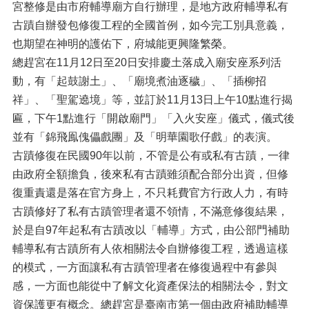
宮整修是由市府輔導廟方自行辦理，是地方政府輔導私有
古蹟自辦發包修復工程的全國首例，如今完工別具意義，
也期望在神明的護佑下，府城能更興隆繁榮。
總趕宮在11月12日至20日安排慶土落成入廟安座系列活
動，有「起鼓謝土」、「廟境煮油逐穢」、「插柳招
祥」、「聖駕遶境」等，並訂於11月13日上午10點進行揭
匾，下午1點進行「開啟廟門」「入火安座」儀式，儀式後
並有「錦飛鳯傀儡戲團」及「明華園歌仔戲」的表演。
古蹟修復在民國90年以前，不管是公有或私有古蹟，一律
由政府全額擔負，後來私有古蹟雖須配合部分出資，但修
復重責還是落在官方身上，不只耗費官方行政人力，有時
古蹟修好了私有古蹟管理者還不領情，不滿意修復結果，
於是自97年起私有古蹟改以「輔導」方式，由公部門補助
輔導私有古蹟所有人依相關法令自辦修復工程，透過這樣
的模式，一方面讓私有古蹟管理者在修復過程中有參與
感，一方面也能從中了解文化資產保法的相關法令，對文
資保護更有概念。總趕宮是臺南市第一個由政府補助輔導