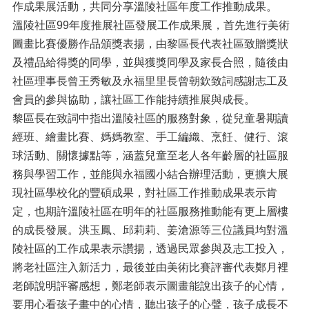
作成果展活動，共同分享溫陵社區年度工作推動成果。
溫陵社區99年度推展社區發展工作成果展，首先進行美術
圖畫比賽優勝作品頒獎表揚，由黎區長代表社區致贈獎狀
及禮品給得獎的同學，並與獲獎同學及家長合照，隨後由
社區理事長曾王秀敏及永福里里長曾朝欽致詞感謝志工及
會員的參與協助，讓社區工作能持續推展與成長。
黎區長在致詞中指出溫陵社區的服務對象，從兒童暑期讀
經班、繪畫比賽、媽媽教室、手工編織、烹飪、健行、滾
球活動、關懷據點等，涵蓋兒童至老人各年齡層的社區服
務與學習工作，並能與永福國小結合辦理活動，更擴大展
現社區學校化的豐碩成果，對社區工作推動成果表示肯
定，也期許溫陵社區在明年的社區服務推動能有更上層樓
的成長發展。洪玉鳳、邱莉莉、姜滄源等三位議員均對溫
陵社區的工作成果表示讚揚，透過民眾參與及志工投入，
將老社區注入新活力，最後並由美術比賽評審代表鄭月裡
老師說明評審感想，鄭老師表示圖畫能說出孩子的心情，
要用心看孩子畫中的心情，聽出孩子的心聲，孩子成長不