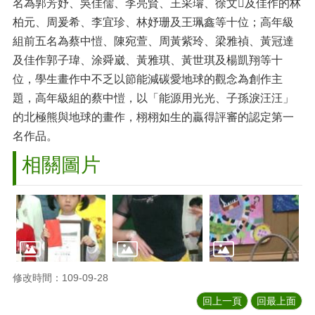
名為郭芳妤、吳佳儒、李亮賢、王采璿、徐文及佳作的林
柏元、周爰希、李宜珍、林妤珊及王珮鑫等十位；高年級
組前五名為蔡中愷、陳宛萱、周黃紫玲、梁雅禎、黃冠達
及佳作郭子瑋、涂舜崴、黃雅琪、黃世琪及楊凱翔等十
位，學生畫作中不乏以節能減碳愛地球的觀念為創作主
題，高年級組的蔡中愷，以「能源用光光、子孫淚汪汪」
的北極熊與地球的畫作，栩栩如生的贏得評審的認定第一
名作品。
相關圖片
修改時間：109-09-28
回上一頁
回最上面