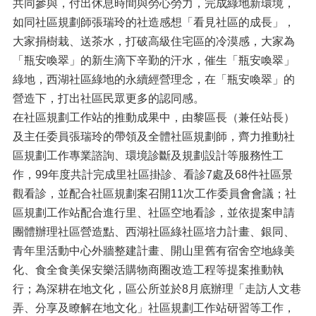
共同參與，付出休息時間與勞心勞力，完成綠地新環境，
如同社區規劃師張瑞玲的社造感想「看見社區的成長」，
大家捐樹栽、送茶水，打破高級住宅區的冷漠感，大家為
「瓶安喚翠」的新生滴下辛勤的汗水，催生「瓶安喚翠」
綠地，西湖社區綠地的永續經營理念，在「瓶安喚翠」的
營造下，打出社區民眾更多的認同感。
在社區規劃工作站的推動成果中，由黎區長（兼任站長）
及主任委員張瑞玲的帶領及全體社區規劃師，齊力推動社
區規劃工作專業諮詢、環境診斷及規劃設計等服務性工
作，99年度共計完成里社區掛診、看診7處及68件社區景
觀看診，並配合社區規劃案召開11次工作委員會會議；社
區規劃工作站配合進行里、社區空地看診，並依提案申請
團體辦理社區營造點、西湖社區綠社區培力計畫、銀同、
青年里活動中心外牆整建計畫、開山里舊有宿舍空地綠美
化、食全食美保安樂活購物商圈改造工程等提案推動執
行；為深耕在地文化，區公所並於8月底辦理「走訪人文巷
弄、分享及瞭解在地文化」社區規劃工作站研習等工作，