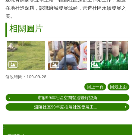
在地社造深耕，認識府城發展源頭，營造社區永續發展之
美。
相關圖片
修改時間：109-09-28
回上一頁
回最上面
市府99年社區空間營造暨好望角...
溫陵社區99年度推展社區發展工...
:::