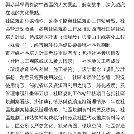
與參與學員探訪中西區的人文景點，聽老故事，深入認識
在地的文化景點。
社區規劃師張瑞玲、蘇泰平協辦社區規劃工作站研習、社
區營造點徵選、參與社區規劃工作及推動西湖社區綠社區
培力計畫、傳統街區計畫（張瑞玲）與開山里綠美化工程
（蘇泰平），經市府評核為優良榮譽職社區規劃師。
市府綠社區培力計畫考核重點有五：包括社區參與情況
（社區志工團隊或居民參與情形）、社區地改工程成效
（環境改造前後差異、施工品質）、設計概念（規劃設計
構想、創意及經費使用效益）、社區永續效益影響（現況
使用情形、節能省碳及資源再利用之情形、綠化程度）及
管理維護計畫等五項；社區規劃工作站評核項目包括社區
規劃案看診、掛診執行情形與後續追蹤辦理情形、年度社
區規劃案提案及辦理情形、社區規劃資料彙整及收集、社
區規劃工作站獎補助費執行情形及社區代表推薦資料等項
目，區公所以歷史文化、觀光商圈、環境空間、社區營造
及教育訓練等五項主軸，推動社區規劃工作站工作，透過