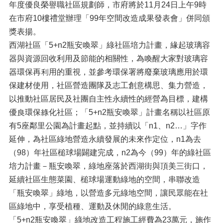
年度優良榮譽職社區規劃師，市府將於11月24日上午9時
在市府10樓禮堂辦理「99年空間改造成果發表會」併同頒
獎表揚。
西湖社區「5+n2瓶安喚翠」綠社區培力計畫，緣起玻璃容
器與資源回收利用及節能的相關性，為喚醒大家對玻璃容
器環保再利用的重視，並參考環保署將廢棄玻璃應用於環
保建材使用，社區營造團隊及志工創意構思、集力營造，
以推動社區居民及社團自主性永續性的經營為目標，建構
優良環保綠化社區；「5+n2瓶安喚翠」計畫名稱以社區原
有5座鄰里公園為計畫起點，並持續以「n1、n2…」字作
延伸，為社區綠地營造永續發展的未來作定位，n1為去
（98）年社區槌球場闢建完成，n2為今（99）年的綠社區
培力計畫－瓶安喚翠，綠地座落於西湖街與頂美三街口，
延續社區生態菜園、槌球場運動綠地的空間，串聯改造
「瓶安喚翠」綠地，以營造多元綠地空間，讓民眾能在社
區綠地中，享受植種、運動及休閒的綠意生活。
「5+n2瓶安喚翠」綠地改造工程施工經費為23萬元，施作