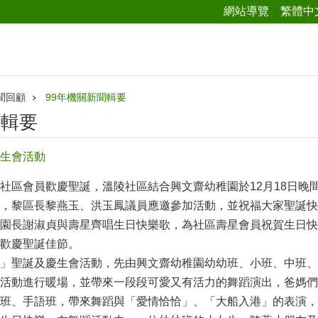
網站導覽
繁體中
聞回顧
99年機關新聞輯要
聞輯要
生會活動
社區會員歡慶聖誕，溫陵社區結合興文齋幼稚園於12月18日晚
，黎區長黎燕玉、洪玉鳳議員應邀參加活動，並祝福大家聖誕快
園長謝淑貞與壽星齊唱生日快樂歌，為社區壽星會員祝賀生日快
歡慶聖誕佳節。
」聖誕及慶生會活動，先由興文齋幼稚園幼幼班、小班、中班、
活動進行暖場，並帶來一段段可愛又有活力的舞蹈演出，爸媽們
班、手語班，帶來舞蹈與「愛情恰恰」、「大船入港」的表演，也