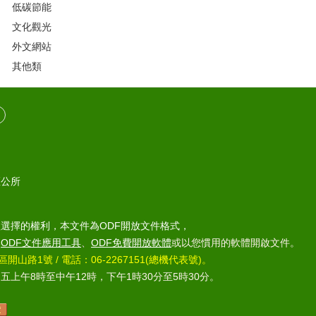
低碳節能
文化觀光
外文網站
其他類
區公所
選擇的權利，本文件為ODF開放文件格式，
部
ODF文件應用工具
、
ODF免費開放軟體
或以您慣用的軟體開啟文件。
區開山路1號 / 電話：06-2267151(總機代表號)。
上午8時至中午12時，下午1時30分至5時30分。