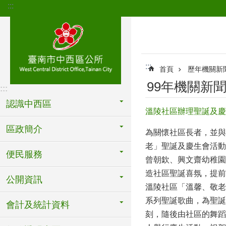
:::
跳到主要內容區塊
:::
首頁
歷年機關新
99年機關新
:::
認識中西區
溫陵社區辦理聖誕及慶
區政簡介
為關懷社區長者，並與
老」聖誕及慶生會活動
便民服務
曾朝欽、興文齋幼稚園
造社區聖誕喜氛，提前
公開資訊
溫陵社區「溫馨、敬老
系列聖誕歌曲，為聖誕
會計及統計資料
刻，隨後由社區的舞蹈