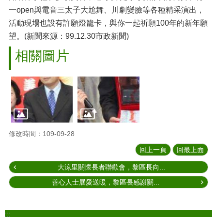
一open與電音三太子大尬舞、川劇變臉等各種精采演出，
活動現場也設有許願燈籠卡，與你一起祈願100年的新年願
望。(新聞來源：99.12.30市政新聞)
相關圖片
修改時間：109-09-28
回上一頁
回最上面
大涼里關懷長者聯歡會，黎區長向...
善心人士展愛送暖，黎區長感謝關...
:::