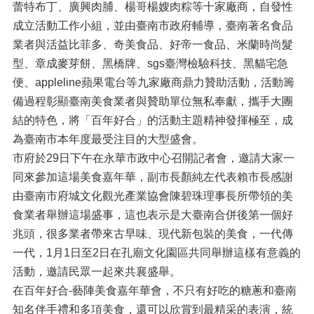
蕾特布丁、廣興肉脯、楊哥楊嫂肉粽等十家廠商，自發性
成立活動工作小組，並由臺南市政府輔導，臺南著名食品
業者與活益比菲多、奇美食品、好帝一食品、米蘭時尚髮
型、章成麥芽餅、黑橋牌、sgs臺灣檢驗科技、黑貓宅急
便、appleline蘋果電台等九家廠商鼎力贊助活動，活動籌
備過程彰顯臺南美食業者與贊助單位無私奉獻，攜手大團
結的特色，將「百年好合」的活動主題精神發揮極至，成
為臺南市本年度最受注目的大型盛會。
市府於29日下午在永華市政中心召開記者會，邀請大家一
同來參加這場美食嘉年華，副市長顏純左代表賴市長感謝
由臺南市府城文化觀光產業協會陳碧珠理事長所帶領的美
食業者舉辦這場盛事，這也表示是大臺南合併後第一個好
兆頭，很多業者帶來古早味、現代新包裝的美食，一代傳
一代，1月1日至2日在孔廟文化園區共同舉辦這樣有意義的
活動，邀請民眾一起來共襄盛舉。
在百年好合-藝陣美食嘉年華會，不只有好吃的糖蔥和臺南
知名伴手禮和多項美食，還可以欣賞到最精采的表演，統