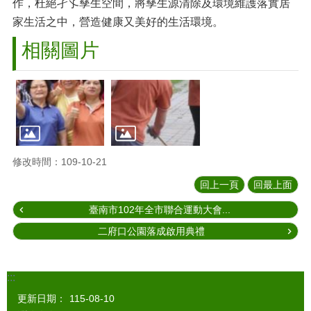
作，杜絕孑孓孳生空間，將孳生源清除及環境維護落實居
家生活之中，營造健康又美好的生活環境。
相關圖片
修改時間：109-10-21
回上一頁
回最上面
臺南市102年全市聯合運動大會...
二府口公園落成啟用典禮
:::
更新日期：
115-08-10