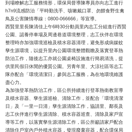
到場瞭解志工服務情形，環保局督導陳專員亦向志工進行
h7n9流感防治「平時勤洗手、咳嗽戴口罩、勿餵食野生禽
鳥及公害陳情專線：0800-066666」等宣導。
西賢里里長陳清佳上午6時30分動員里內志工分組進行西賢
公園、認養停車場及周邊巷道環境整理，志工伙伴在環境
整理時亦加強環境巡檢及積水容器清理，避免形成病媒蚊
孳生源環境，以提升里內公園環境整體觀瞻及落實登革熱
防治工作，隨後志工亦就公園桌椅設施進行簡易清洗，提
供里民假日休閒的優質公園。另青年里、大涼社區等志工
隊亦配合「環境清潔日」參與志工服務，為在地環境維護
盡心力。
為加強登革熱防治工作，區公所持續進行登革熱衛教宣導
及積水容器、孳生源巡檢、清除工作，並配合「環境清潔
日」及「一里一日清」孳生源清除工作，協請里、鄰長及
志工伙伴進行孳生源清除、積水容器巡查、清除及家戶宣
導等工作，以落實孳生源清除工作，區公所籲請家戶配合
清除住戶室內戶外積水容器，發現廢棄容器，配合環保局