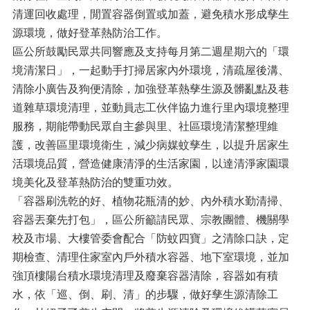
清運回收處理，閒置容器倒置或加蓋，避免積水形成孳生
源環境，做好登革熱防治工作。
區公所鼓勵民眾共同響應及支持每月第二週星期六的「環
境清潔日」，一起動手打掃居家內外環境，清疏屋後溝、
清除小廣告及狗便清除，加強登革熱孳生源及髒亂點及巷
道雜草環境清理，並動員志工伙伴協力進行里內環境整理
服務，期能帶動民眾自主參與里、社區環境清潔整理維
護，改善區里環境衛生，減少病媒蚊孳生，以提升居家生
活環境品質，營造健康清淨的生活家園，以達清淨家園環
境美化及登革熱防治的雙重功效。
「容器刷洗乾的好、植物花瓶清的妙、內外積水勤清掃、
容器丟棄先打包」，區公所籲請民眾、宗教團體、機關學
校及市場、大樓管委會配合「防蚊四寶」之清除口訣，定
期檢查、清理住家室內戶外積水容器、地下室環境，並加
強頂樓陽台積水環境清理及廢棄容器清除，容器如有積
水，依「巡、倒、刷、清」的步驟，做好孳生源清除工