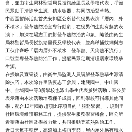
會，並由衛生局林聖哲局長授旗給里長及學校代表，呼籲
民眾動手清除孳生源、積水容器，共同防治登革熱。
中西區誓師活動首先安排區公所替代役男表演「厝內、外
不積水」登革熱防治宣導行動劇，在役男們生動有趣的表
演下，加深在場志工們對登革熱防治的印象。隨後由衛生
局林聖哲局長授旗給里長及學校代表，並高舉捕蚊網與志
工伙伴齊呼「厝內厝外不積水，登革熱、天狗熱不流行」
口號宣導登革熱防治工作，提醒民眾定期清理居家環境孳
生源。
在授旗及宣誓後，由衛生局監測人員講解登革熱孳生源清
除技巧，本次除各里防疫志工參與，建興國中、中山國
中、金城國中等3所學校也派出學生代表參與活動，區公所
表示藉由本次活動培養種子成員，回到學校可指導其他同
學，配合12年國教超額比序項目的「服務學習」，規劃里
社區環境維護服務工作，提供學生服務學習機會，區公所
希望藉由社區及學校力量，共同推動登革熱防治工作。
近日天氣不穩定，高溫加上梅雨季節，屋內屋外易有積水