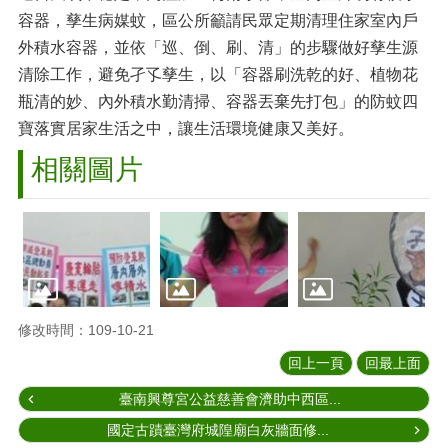
容器，孳生病媒蚊，區公所籲請民眾定期清理住家室內戶
外積水容器，並依「巡、倒、刷、清」的步驟做好孳生源
清除工作，避免孑孓孳生，以「容器刷洗乾的好、植物花
瓶清的妙、內外積水勤清掃、容器丟棄先打包」的防蚊四
寶落實居家生活之中，讓生活環境健康又美好。
相關圖片
修改時間：109-10-21
回上一頁
回最上面
臺南興尊宮公益慈善會濟助中西區...
國定古蹟臺灣府城隍廟白灰牆面修...