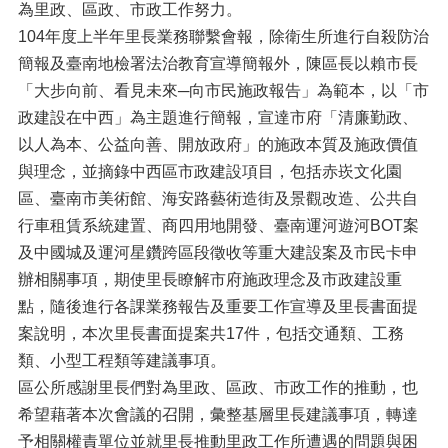
為里政、區政、市政工作努力。
104年度上半年里長業務聯繫會報，除衛生所進行自殺防治
簡報及臺南地檢署法治教育宣導簡報外，陳區長以賴市長
「大步向前、看見未來─向市民施政報告」為範本，以「市
政建設在中西」為主題進行簡報，宣達市府「清廉勤政、
以人為本、公益向善、開放政府」的施政本質及施政價值
與理念，並摘錄中西區市政建設項目，包括赤崁文化園
區、臺南市美術館、海安路藝術造街及景觀改造、公共自
行車租賃系統建置、商四用地開發、臺南運河遊河BOT案
及中國城及運河星鑽跨區段徵收等重大建設案及市民卡申
辦相關事項，期使里長瞭解市府施政理念及市政建設重
點，隨後進行各課業務報告及重要工作宣導及里長書面提
案說明，本次里長書面提案共17件，包括交通類、工務
類、小型工程類等建議事項。
區公所感謝里長們對為里政、區政、市政工作的推動，也
希望藉著本次會議的召開，彙整基層里長建議事項，轉達
予相關權責單位並就里長推動里政工作所遭遇的問題與困