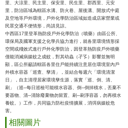
里、大涼里、民主里、保安里、民生里、郡西里、元安
里，防治區域為轄區水溝、防火巷、屋後溝、開放式中庭
及空地等戶外環境，戶外化學防治區域如造成店家營業或
民眾交通不便情形，尚請見諒。
中西區17里登革熱防疫戶外化學防治（噴藥）由區公所、
環保局及國軍支援之化學兵協力進行，就各里環境情形採
空間或殘效式進行戶外化學防治，因登革熱防疫戶外噴藥
僅能消滅病媒蚊之成蚊，對其幼蟲（孑孓）影響並無明
顯，區公所籲請轄區各里住戶能持續注意居住環境室內戶
外積水容器「巡查、孳清」，並結合每週六「環境清潔
日」，自主清理居家環境孳生源，落實「巡、倒、清、
刷」（巡─每日巡檢可能積水容器、倒─倒掉積水，丟棄不
要器物、清─清除廢棄物勿留置、刷─刷淨容器，勿再積水
養蚊。）工作，共同協力防杜疫情擴展，消弭病媒蚊危
害。
相關圖片