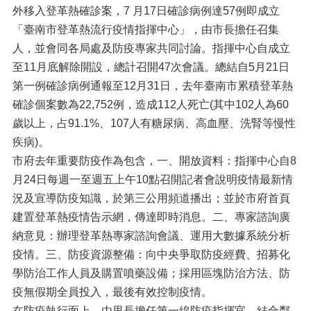
外移入登革熱確診案，7 月17日確診病例達57例即成立
「臺南市登革熱流行疫情指揮中心」，由市長擔任召集
人，並會同各局處及防疫專家共同討論。指揮中心自成立
至11月底解除開設，總計召開47次會議。總結自5月21日
第一例確診病例通報至12月31日，去年臺南市累積登革熱
確診個案數為22,752例，造成112人死亡(其中102人為60
歲以上，占91.1%、107人有糖尿病、高血壓、洗腎等慢性
疾病)。
市府去年重要防疫作為包含，一、開放資料：指揮中心自8
月24日每週一至週五上午10點召開記者會說明疫情最新情
況及宣導防疫知識，於第三公用頻道播出；並於市府首頁
建置登革熱疫情告示網，傳達即時消息。二、專家諮詢廣
納意見：辦理登革熱專家諮詢會議、運用大數據系統分析
疫情。三、防疫資源整備：向中央爭取防疫經費、招募化
學防治工作人員及購置噴藥設備；採用區塊防治方法、防
疫無假期全員投入，最後有效控制疫情。
在防疫執行面上，由里長擔任第一線防疫指揮官，結合鄰