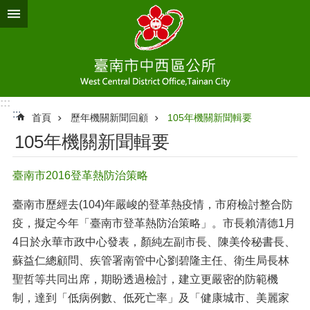
跳到主要內容區塊
:::
:::
首頁
歷年機關新聞回顧
105年機關新聞輯要
105年機關新聞輯要
臺南市2016登革熱防治策略
臺南市歷經去(104)年嚴峻的登革熱疫情，市府檢討整合防
疫，擬定今年「臺南市登革熱防治策略」。市長賴清德1月
4日於永華市政中心發表，顏純左副市長、陳美伶秘書長、
蘇益仁總顧問、疾管署南管中心劉碧隆主任、衛生局長林
聖哲等共同出席，期盼透過檢討，建立更嚴密的防範機
制，達到「低病例數、低死亡率」及「健康城市、美麗家