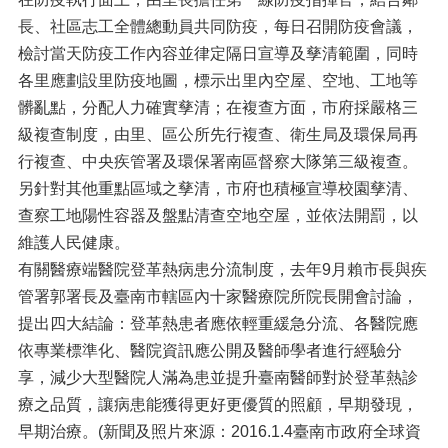
長、社區志工全體總動員共同防疫，每日召開防疫會議，
檢討當天防疫工作內容並律定隔日宣導及孳清範圍，同時
各里應劃設里防疫地圖，標示出里內空屋、空地、工地等
髒亂點，分配人力確實孳清；在複查方面，市府採嚴格三
級複查制度，由里、區公所先行複查、衛生局及環保局再
行複查、中央疾管署及環保署南區督察大隊第三級複查。
另針對其他重點區域之孳清，市府也積極宣導校園孳清、
查察工地陽性容器及盤點清查空地空屋，並依法開罰，以
維護人民健康。
有關醫療端醫院登革熱病患分流制度，去年9月賴市長與疾
管署郭署長及臺南市轄區內十家醫療院所院長開會討論，
提出四大結論：登革熱患者應依輕重緩急分流、各醫院應
依專業標準化、醫院資訊應公開及醫師學者進行經驗分
享，減少大型醫院人滿為患並提升臺南醫師對於登革熱診
療之品質，讓病患能獲得更好更優質的照顧，早期發現，
早期治療。(新聞及照片來源：2016.1.4臺南市政府全球資