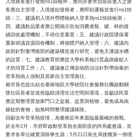
入境旅客進行發燒ns1篩檢外，應同步要求自疫區進入之旅
客應自主管理，入境後始發燒者，應即刻通報並進行ns1快
篩；三、建議初入境外勞體檢納入登革熱ns1快篩檢測；
四、建議飲品業者應公開揭示告知消費者瓶、罐、杯的後
續回收處理機制，不得任意棄置；五、建議行政院環保署
重新研議資源回收機制，將個體戶納入管理；六、建議內
政部針對臺灣南部的建築構造進行研究，避免天溝儲水槽
的設置；七、建議教育部應從大學科系檢討昆蟲病媒蚊人
才的培育工作；八、建議修正傳染病防治法針對帶病毒的
登革熱病人強制其居家自主管理責任。
賴市長也提出結合臺南地區大學校院社會服務社團啟動關
懷社區長者並巡視協助清理生活空間與環境，並籲請民眾
應定期整理置放家門口之盆栽、盆景與植物，避免成為病
媒蚊的食物，如無時間整理建議移除。
回顧去年登革熱疫情，為臺南近年來面臨最嚴峻的挑戰。
於去年2月，市府即啟動登革熱全面防疫的跨局處會議，並
要求各單位確實清除孳生源；5月21日衛生局接獲第一例境