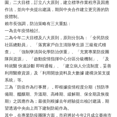
園」二大目標，訂立八大原則，建立標準作業程序及因應
作法，並向中央提出建議，期與中央合作建立更完善的防
疫體制。
賴市長強調，防治策略有三大重點：
一為去年疫情檢討。
二為今年二大目標及八大原則，原則分別為：「全民防疫
社區總動員」、「落實家戶自主清除孳生源 三級複式稽
查」、「強制孳清與化學防治併重」、「充實專業防疫團
隊與資源」、「啟動疫情指揮中心分區分級機制」、「及
時就醫 快速診斷 即時通報」、「建立病人分流制度，妥善
利用醫療資源」及「利用開放資料及大數據 建構決策支援
系統」等。
三為「防疫作為行事曆」，即根據疫情程度分期（預防準
備期、醞釀期、升溫期、高峰期、緩解期、保全期及恢復
期）之因應作為；最後則根據去年經驗提出檢討建議，期
望透過中央由上而下建制防範作為。
其中，在專業防疫團隊方面，市府將於今年2月成立臺南市