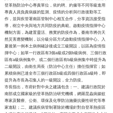
登革熱防治中心專責單位，依約聘、約僱等不同等級進用
專責人員負責病媒的監測、疫情的分析與行政後勤等工
作，並與疾管署南區管制中心相互合作，分享資訊接受指
導，樹立中央與地方共同防疫的典範。啟動疫情指揮中心
機制方面，為建置靈活、務實的防疫作為，臺南市將仿天
然災害應變機制，以分級分區方式啟動疫情指揮中心。入
夏後第一例本土病例確診後成立三級開設，以區為疫情指
揮中心；如單一行政區有3個a級或2個b級病例、三個行政
區有a級病例集中、或二個行政區有b級病例集中時提升為
二級開設，由衛生局長（防治中心主任）擔任指揮官；如
累積病例已達全市三個行政區b級或四個行政區a級時，即
提升為市長為召集人的一級開設，全力防疫。
市長指出，市府針對中央之建議包含：一、建議行政院於
南部成立國家級的登革熱防治研究機構，網羅昆蟲病媒蚊
專家及醫療、公衛、環保及化學防治施藥抗藥性研究等專
家進駐；二、建議疾病管制署除於機場針對自登革熱疫區