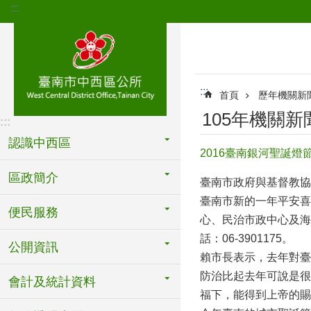
:::
跳到主要內容區塊
:::
首頁
歷年機關新
105年機關新
:::
認識中西區
2016臺南銀河聖誕燈
區政簡介
臺南市政府與基督教協
臺南市新的一年平安喜
便民服務
心、民治市政中心及海
話：06-3901175。
公開資訊
賴市長表示，去年對臺
防治比起去年可說是很
會計及統計資料
福下，能得到上帝的賜