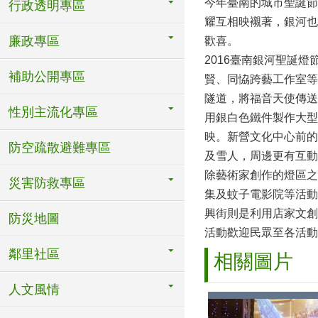
今年臺南的城市聖誕節
行政透明專區
耀互相映襯著，銀河也
廉政專區
歡喜。
2016臺南銀河聖誕
補助公開專區
賢、同恊跨藝工作室等
隧道，將福音天使傳送
性別主流化專區
用銀白色鐵件製作大型
映。新營文化中心前的
防空疏散避難專區
及雪人，周邊更有互動
除藝術家創作的燈區之
災害防救專區
集及蚊子電影院等活動
興街則是利用店家文創
防災地圖
活動歡迎民眾至各活動網
鄰里社區
相關圖片
人文風情