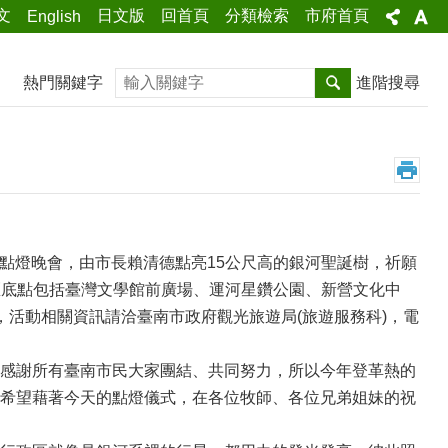
文
日文版
回首頁
分類檢索
市府首頁
English
搜尋
熱門關鍵字
進階搜尋
節點燈晚會，由市長賴清德點亮15公尺高的銀河聖誕樹，祈願
燈區底點包括臺灣文學館前廣場、運河星鑽公園、新營文化中
活動相關資訊請洽臺南市政府觀光旅遊局(旅遊服務科)，電
感謝所有臺南市民大家團結、共同努力，所以今年登革熱的
希望藉著今天的點燈儀式，在各位牧師、各位兄弟姐妹的祝