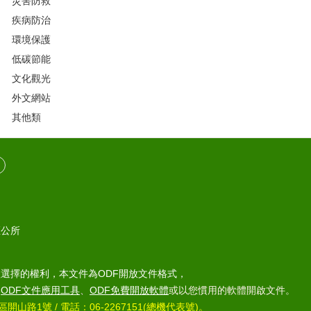
災害防救
疾病防治
環境保護
低碳節能
文化觀光
外文網站
其他類
區公所
選擇的權利，本文件為ODF開放文件格式，
部
ODF文件應用工具
、
ODF免費開放軟體
或以您慣用的軟體開啟文件。
區開山路1號 / 電話：06-2267151(總機代表號)。