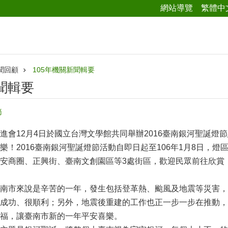
網站導覽
繁體中
聞回顧
105年機關新聞輯要
聞輯要
節
進會12月4日於國立台灣文學館共同舉辦2016臺南銀河聖誕燈
樂！2016臺南銀河聖誕燈節活動自即日起至106年1月8日，
安商圈、正興街、臺南文創園區等3處街區，歡迎民眾前往欣賞，
南市來說是辛苦的一年，發生包括登革熱、颱風及地震等災害，
成功、很順利；另外，地震後重建的工作也正一步一步在推動，
福，讓臺南市新的一年平安喜樂。