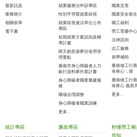
最新訊息
就業服務法申訴專區
職業災害
業務簡介
性別平等暨就業歧視
職業安全衛
相關表單
就業歧視違法單位公布
職工福利
專區
電子書
勞工育樂中
短期就業方案諮詢及輔
法律諮詢
導計畫
志工服務
晴天創意築夢坊使用管
就學補助
理要點
臺南做工行善團
臺南市身心障礙者人力
有疼心ㄟ厝
銀行資料庫作業計畫
臺南做工行善團
身心障礙者職業重建服
有疼心 義剪
務
更多...
職場合理調整
身心障礙者職業訓練
更多...
統計專區
廉政專區
秒懂勞工權
你知