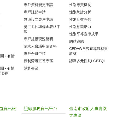
專戶資料變更申請
性別專責機制
生
專戶註銷申請
性別統計分析
無須設立專戶申請
性別影響評估
心
勞工退休準備金表格下
性別意識培力
載
性別平等宣導成果
專戶提撥現況聲明
網站連結
請求人會議申請資料
CEDAW自製宣導媒材與
專戶合併申請
教材
 - 有情
舊制勞退宣導專區
認識多元性別LGBTQI
 - 有情
試算專區
亮容顏
益資訊報
照顧服務資訊平台
臺南市政府人事處徵
才專區