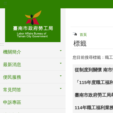
:::
跳到主要內容區塊
:::
首頁
標籤
:::
機關簡介
您目前搜尋標籤：職工
最新消息
從制度到關懷 南
便民服務
「115年度職工
常見問答
臺南市政府勞工局舉
申訴專區
114年職工福利業