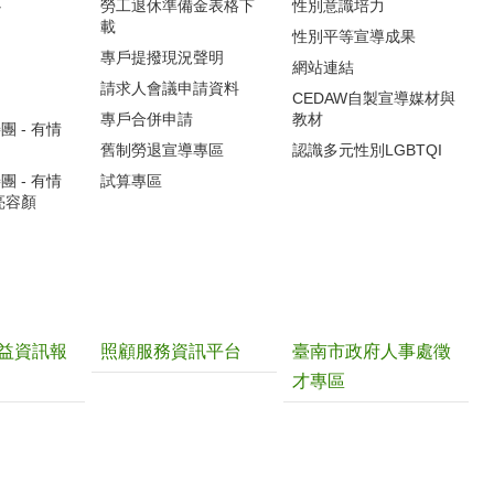
心
勞工退休準備金表格下
性別意識培力
載
性別平等宣導成果
專戶提撥現況聲明
網站連結
請求人會議申請資料
CEDAW自製宣導媒材與
專戶合併申請
教材
 - 有情
舊制勞退宣導專區
認識多元性別LGBTQI
 - 有情
試算專區
亮容顏
益資訊報
照顧服務資訊平台
臺南市政府人事處徵
才專區