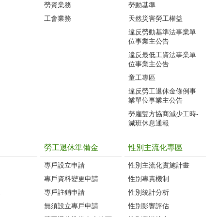
勞資業務
勞動基準
工會業務
天然災害勞工權益
違反勞動基準法事業單
位事業主公告
違反最低工資法事業單
位事業主公告
童工專區
違反勞工退休金條例事
業單位事業主公告
勞雇雙方協商減少工時-
減班休息通報
勞工退休準備金
性別主流化專區
專戶設立申請
性別主流化實施計畫
專戶資料變更申請
性別專責機制
生
專戶註銷申請
性別統計分析
無須設立專戶申請
性別影響評估