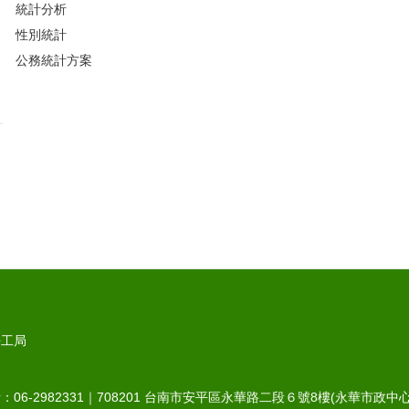
統計分析
性別統計
公務統計方案
勞工局
6-2982331｜
708201
台南市安平區永華路二段６號8樓(永華市政中心