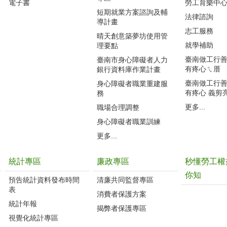
電子書
勞工育樂中
短期就業方案諮詢及輔
法律諮詢
導計畫
志工服務
晴天創意築夢坊使用管
就學補助
理要點
臺南做工行善團
臺南市身心障礙者人力
有疼心ㄟ厝
銀行資料庫作業計畫
臺南做工行善團
身心障礙者職業重建服
有疼心 義剪
務
更多...
職場合理調整
身心障礙者職業訓練
更多...
統計專區
廉政專區
秒懂勞工權
你知
預告統計資料發布時間
清廉共同監督專區
表
消費者保護方案
統計年報
揭弊者保護專區
視覺化統計專區