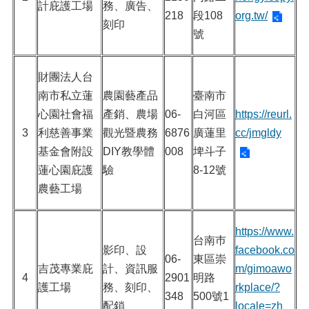
計庇護工場
務、廣告、
218
段108
org.tw/
刻印
號
財團法人台
南市私立蓮
農園藝產品
臺南市
心園社會福
產銷、農場
06-
白河區
https://reurl.
3
利慈善事業
觀光暨農務
6876
廣蓮里
cc/jmgldy
基金會附設
DIY教學體
008
埤斗子
蓮心園庇護
驗
8-12號
農藝工場
https://www.
台南巿
影印、設
facebook.co
06-
東區崇
吉茂專業庇
計、資訊服
m/gimoawo
4
2901
明路
護工場
務、刻印、
rkplace/?
348
500號1
配鎖
locale=zh_