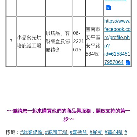
https://www.
臺南巿
facebook.co
烘焙品、客
06-
小品食光烘
安平區
m/profile.ph
7
製餐盒及節
2221
培庇護工場
安平路
p?
慶禮盒
615
584號
id=6158451
7957064
~~邀請您一起來購買他們的商品與服務，開啟支持的第一
步~~
標籤：
#就業促進
#庇護工場
#喜憨兒
#展翼
#蓮心園
#