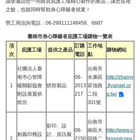
誠摯邀請您一同購買庇護工場精心製作的產品，讓您送禮
之餘，也能同時幫助身心障礙者就業！
勞工局洽詢電話：06-2991111#8459、6687
臺南巿身心障礙者庇護工場購物一覽表
項
訂購
工作地
庇護工場
提供之產品
購物網站
次
電話
點
社團法人臺
台南市
南巿心智障
06-
永康區
http://zhanyi
1
礙關顧協會
烘焙製品
2013
富強路
.flyangel.or
附設展翼烘
217
二段
g.tw/
焙坊
301號
台南市
影印、設
06-
南區大
http://www.c
創義印務設
計、資訊服
2
2150
同路二
hongyicopy.