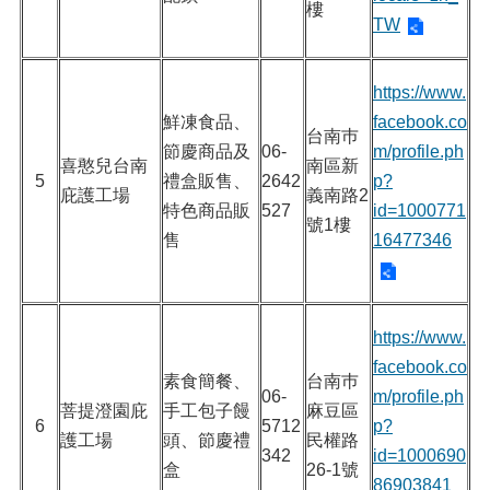
樓
TW
https://www.
鮮凍食品、
facebook.co
台南巿
節慶商品及
06-
m/profile.ph
喜憨兒台南
南區新
5
禮盒販售、
2642
p?
庇護工場
義南路2
特色商品販
527
id=1000771
號1樓
售
16477346
https://www.
facebook.co
素食簡餐、
台南巿
06-
m/profile.ph
菩提澄園庇
手工包子饅
麻豆區
6
5712
p?
護工場
頭、節慶禮
民權路
342
id=1000690
盒
26-1號
86903841