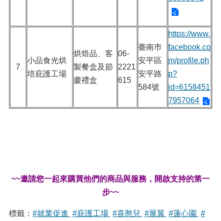
https://www.
臺南巿
facebook.co
烘焙品、客
06-
小品食光烘
安平區
m/profile.ph
7
製餐盒及節
2221
培庇護工場
安平路
p?
慶禮盒
615
584號
id=6158451
7957064
~~邀請您一起來購買他們的商品與服務，開啟支持的第一
步~~
標籤：
#就業促進
#庇護工場
#喜憨兒
#展翼
#蓮心園
#