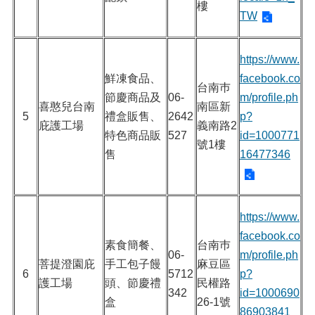
樓
TW
https://www.
鮮凍食品、
facebook.co
台南巿
節慶商品及
06-
m/profile.ph
喜憨兒台南
南區新
5
禮盒販售、
2642
p?
庇護工場
義南路2
特色商品販
527
id=1000771
號1樓
售
16477346
https://www.
facebook.co
素食簡餐、
台南巿
06-
m/profile.ph
菩提澄園庇
手工包子饅
麻豆區
6
5712
p?
護工場
頭、節慶禮
民權路
342
id=1000690
盒
26-1號
86903841