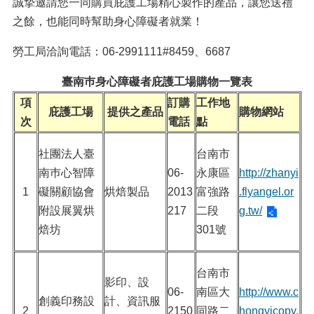
誠摯邀請您一同購買庇護工場精心製作的產品，讓您送禮
之餘，也能同時幫助身心障礙者就業！
勞工局洽詢電話：06-2991111#8459、6687
臺南巿身心障礙者庇護工場購物一覽表
項
訂購
工作地
庇護工場
提供之產品
購物網站
次
電話
點
社團法人臺
台南市
南巿心智障
06-
永康區
http://zhanyi
1
礙關顧協會
烘焙製品
2013
富強路
.flyangel.or
附設展翼烘
217
二段
g.tw/
焙坊
301號
台南市
影印、設
06-
南區大
http://www.c
創義印務設
計、資訊服
2
2150
同路二
hongyicopy.