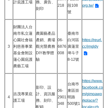
計庇護工場
務、廣告、
218
段108
org.tw/
刻印
號
財團法人台
南市私立蓮
農園藝產品
臺南市
心園社會福
產銷、農場
06-
白河區
https://reurl.
3
利慈善事業
觀光暨農務
6876
廣蓮里
cc/jmgldy
基金會附設
DIY教學體
008
埤斗子
蓮心園庇護
驗
8-12號
農藝工場
https://www.
台南巿
影印、設
facebook.co
06-
東區崇
吉茂專業庇
計、資訊服
m/gimoawo
4
2901
明路
護工場
務、刻印、
rkplace/?
348
500號1
配鎖
locale=zh_