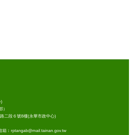
)
部）
路二段６號8樓(永華市政中心)
ptangab@mail.tainan.gov.tw