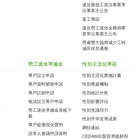
違反最低工資法事業單
位事業主公告
童工專區
違反勞工退休金條例事
業單位事業主公告
勞雇雙方協商減少工時-
減班休息通報
勞工退休準備金
性別主流化專區
專戶設立申請
性別主流化實施計畫
專戶資料變更申請
性別專責機制
生
專戶註銷申請
性別統計分析
無須設立專戶申請
性別影響評估
心
勞工退休準備金表格下
性別意識培力
載
性別平等宣導成果
專戶提撥現況聲明
網站連結
請求人會議申請資料
CEDAW自製宣導媒材與