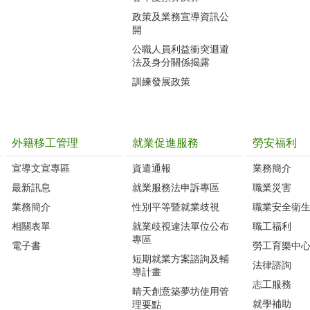
政策及業務宣導資訊公
開
公職人員利益衝突迴避
法及身分關係揭露
訓練發展政策
外籍移工管理
就業促進服務
勞安福利
宣導文宣專區
資遣通報
業務簡介
最新訊息
就業服務法申訴專區
職業災害
業務簡介
性別平等暨就業歧視
職業安全衛
相關表單
就業歧視違法單位公布
職工福利
專區
電子書
勞工育樂中
短期就業方案諮詢及輔
法律諮詢
導計畫
志工服務
晴天創意築夢坊使用管
就學補助
理要點