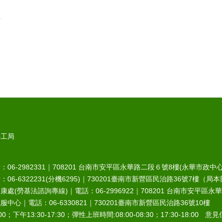
勞工局
6-2982331｜
708201
台南市安平區永華路二段６號8樓(永華市政中心
-6322231(分機6295)｜
730201
臺南市新營區民治路36號7樓（局本
處(勞基法諮詢專線)｜電話：06-2996922｜
708201
台南市安平區永華
中心｜電話：06-6330821｜
730201
臺南市新營區民治路36號10樓
0；下午13:30-17:30；彈性上班時間:08:00-08:30；17:30-18:00 意見信箱︰r