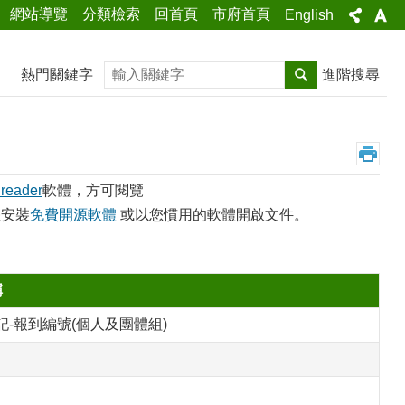
網站導覽
分類檢索
回首頁
市府首頁
English
搜尋
熱門關鍵字
進階搜尋
 reader
軟體，方可閱覽
您安裝
免費開源軟體
或以您慣用的軟體開啟文件。
稱
-報到編號(個人及團體組)