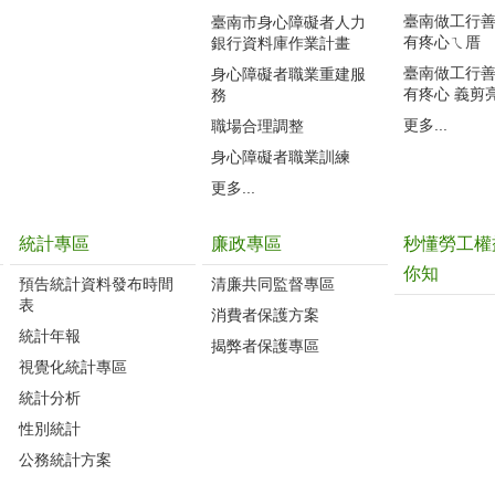
臺南做工行善團
臺南市身心障礙者人力
有疼心ㄟ厝
銀行資料庫作業計畫
臺南做工行善團
身心障礙者職業重建服
有疼心 義剪
務
更多...
職場合理調整
身心障礙者職業訓練
更多...
統計專區
廉政專區
秒懂勞工權
你知
預告統計資料發布時間
清廉共同監督專區
表
消費者保護方案
統計年報
揭弊者保護專區
視覺化統計專區
統計分析
性別統計
公務統計方案