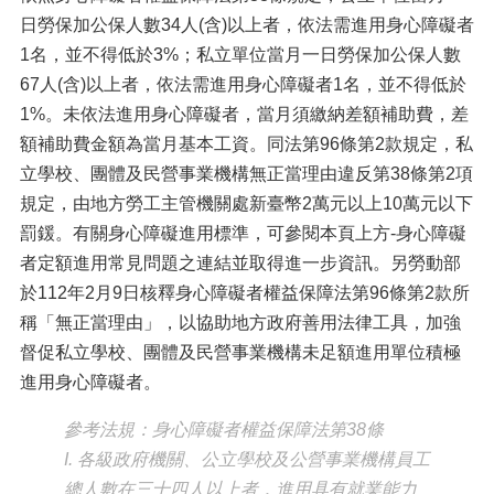
日勞保加公保人數34人(含)以上者，依法需進用身心障礙者
1名，並不得低於3%；私立單位當月一日勞保加公保人數
67人(含)以上者，依法需進用身心障礙者1名，並不得低於
1%。未依法進用身心障礙者，當月須繳納差額補助費，差
額補助費金額為當月基本工資。同法第96條第2款規定，私
立學校、團體及民營事業機構無正當理由違反第38條第2項
規定，由地方勞工主管機關處新臺幣2萬元以上10萬元以下
罰鍰。有關身心障礙進用標準，可參閱本頁上方-身心障礙
者定額進用常見問題之連結並取得進一步資訊。另勞動部
於112年2月9日核釋身心障礙者權益保障法第96條第2款所
稱「無正當理由」，以協助地方政府善用法律工具，加強
督促私立學校、團體及民營事業機構未足額進用單位積極
進用身心障礙者。
參考法規：身心障礙者權益保障法第38條
I. 各級政府機關、公立學校及公營事業機構員工
總人數在三十四人以上者，進用具有就業能力