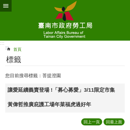
跳到主要內容區塊
:::
:::
首頁
標籤
您目前搜尋標籤：菩提澄園
讓愛延續義賣登場 !「募心募愛」3/11限定市集
黃偉哲推廣庇護工場年菜福虎過好年
回上一頁
回最上面