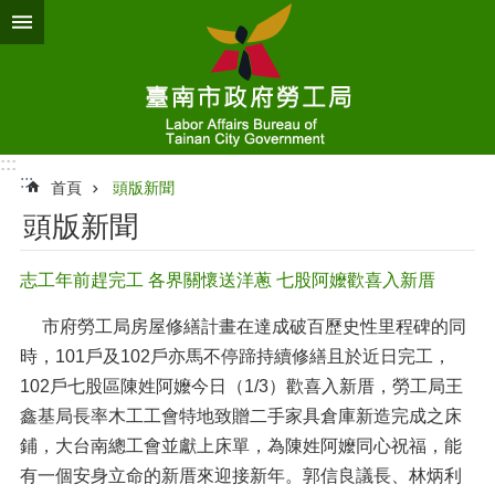
跳到主要內容區塊
:::
:::
首頁
頭版新聞
頭版新聞
志工年前趕完工 各界關懷送洋蔥 七股阿嬤歡喜入新厝
市府勞工局房屋修繕計畫在達成破百歷史性里程碑的同
時，101戶及102戶亦馬不停蹄持續修繕且於近日完工，
102戶七股區陳姓阿嬤今日（1/3）歡喜入新厝，勞工局王
鑫基局長率木工工會特地致贈二手家具倉庫新造完成之床
鋪，大台南總工會並獻上床單，為陳姓阿嬤同心祝福，能
有一個安身立命的新厝來迎接新年。郭信良議長、林炳利