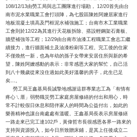
108/12/13由勞工局與志工團隊進行場勘， 12/20首先由台
南市泥水業職業工會打頭陣，為七股區陳姓阿嬤居家進行
地板混凝土填高及門框泥水補強施工；台南市木工業職業
工會則於12/22為其進行天花板拆除、搭設輕鋼架石膏板、
牆壁補強等工程；12/29由台南市油漆工程職業工會志工繼
續接力，進行牆面補土及油漆粉刷等工程。完工後的住家
不僅煥然一新，也為年幼的孫子女帶來安居住所與新的希
望，陳姓阿嬤感動的表示：非常感恩大家的幫忙，自己活
到八十幾歲從來沒住過如此美好溫馨的房子，此生已足
矣…。
勞工局王鑫基局長誠摯地感謝這群專業志工為「有情有
疼心ㄟ厝」弱勢職災勞工家庭房屋修繕的付出和用心，時
常不計較假日休息和陪伴家人的時間為公益付出，如此的
樂善精神也讓台南處處有溫暖。王鑫基局長表示房屋修繕
一路走來已完工達102戶，黃偉哲市長很感恩各界一路來的
支持與資源投入，如今日所致贈床鋪，是其上任後成立二