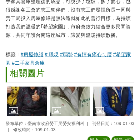
手家具倉庫整理後的成品，可說少了垃圾，多了愛心，也
很感謝各工會的志工夥伴們，沒有志工們發揮所長一同與
勞工局投入房屋修繕是無法造就如此的善行目標，為持續
打造我們溫暖的｢希望家園｣，市府會致力結合更多民間資
源，共同守護台南這座城市，讓愛與溫暖持續散播。
標籤：
#房屋修繕
# 職災
#弱勢
#有情有疼心ㄟ厝
#希望家
園
#二手家具倉庫
相關圖片
發布單位：臺南市政府勞工局勞安福利科
刊登日期：109-01-03
修改時間：109-01-03
回上一頁
回最上面