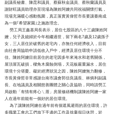
副議長秘書、陳昆和議員、蔡蘇秋金議員、蔡秋蘭議員及
謝財旺議員助理亦至現場為陳姓阿嬤共同祝福關懷打氣，
現場充滿暖心感動氛圍，真正落實黃偉哲市長要讓臺南成
為一個｢希望家園｣之施政理念。
勞工局王鑫基局長表示，居住七股區的八十三歲陳姓阿
嬤，兒子及媳婦於今年相繼過世，留下兩名7歲及12歲孫子
女，三人居住於破舊的老宅內，亦無任何經濟收入，目前
由社會局協助申請低收入戶中，經濟及居住環境十分不
佳。陳姓阿嬤目前居住的老宅因多年來淹水和老舊關係，
屋頂屋瓦破損，樑角木腐蝕倒塌，天花板嚴重漏水，居住
環境十分堪憂。礙於經濟狀況之因，陳姓阿嬤無力翻修，
市長黃偉哲非常感謝台南市議會郭信良議長、林炳利副議
長、在地議員及相關慈善團體之關心及協助，同時請勞工
局啟動「有情有疼心ㄟ厝」房屋修繕機制讓陳姓阿嬤一家
人在過年前能有一個好的居住環境。
為了讓陳姓阿嬤在過年前有個遮風避雨的居住環境，許
多職業工會志工們放下手邊的工作及捨棄假日休憩，於