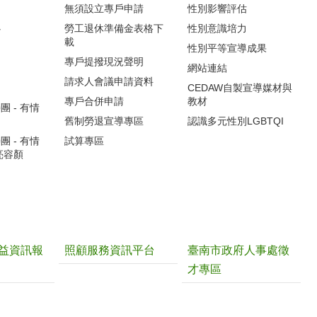
無須設立專戶申請
性別影響評估
心
勞工退休準備金表格下
性別意識培力
載
性別平等宣導成果
專戶提撥現況聲明
網站連結
請求人會議申請資料
CEDAW自製宣導媒材與
專戶合併申請
教材
 - 有情
舊制勞退宣導專區
認識多元性別LGBTQI
 - 有情
試算專區
亮容顏
益資訊報
照顧服務資訊平台
臺南市政府人事處徵
才專區