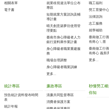
相關表單
就業歧視違法單位公布
職工福利
專區
電子書
勞工育樂中
短期就業方案諮詢及輔
法律諮詢
導計畫
志工服務
晴天創意築夢坊使用管
就學補助
理要點
臺南做工行善團
臺南市身心障礙者人力
有疼心ㄟ厝
銀行資料庫作業計畫
臺南做工行善團
身心障礙者職業重建服
有疼心 義剪
務
更多...
職場合理調整
身心障礙者職業訓練
更多...
統計專區
廉政專區
秒懂勞工權
你知
預告統計資料發布時間
清廉共同監督專區
表
消費者保護方案
統計年報
揭弊者保護專區