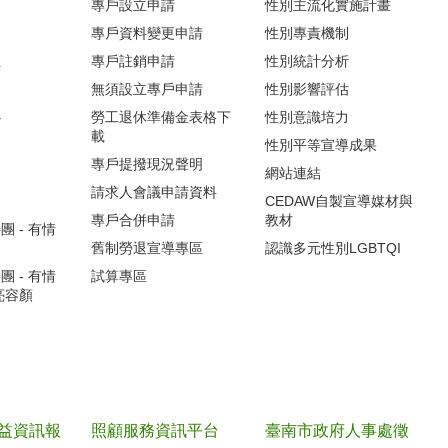
專戶設立申請
性別主流化實施計畫
專戶資料變更申請
性別專責機制
生
專戶註銷申請
性別統計分析
無須設立專戶申請
性別影響評估
心
勞工退休準備金表格下
性別意識培力
載
性別平等宣導成果
專戶提撥現況聲明
網站連結
請求人會議申請資料
CEDAW自製宣導媒材與
專戶合併申請
教材
 - 有情
舊制勞退宣導專區
認識多元性別LGBTQI
 - 有情
試算專區
亮容顏
益資訊報
照顧服務資訊平台
臺南市政府人事處徵