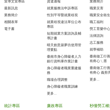
宣導文宣專區
資遣通報
業務簡介
最新訊息
就業服務法申訴專區
職業災害
業務簡介
性別平等暨就業歧視
職業安全衛
相關表單
就業歧視違法單位公布
職工福利
專區
電子書
勞工育樂中
短期就業方案諮詢及輔
法律諮詢
導計畫
志工服務
晴天創意築夢坊使用管
就學補助
理要點
臺南做工行善團
臺南市身心障礙者人力
有疼心ㄟ厝
銀行資料庫作業計畫
臺南做工行善團
身心障礙者職業重建服
有疼心 義剪
務
更多...
職場合理調整
身心障礙者職業訓練
更多...
統計專區
廉政專區
秒懂勞工權