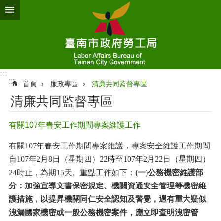
跳到主要內容區塊
:::
:::
首頁
廉政專區
清廉共同監督專區
清廉共同監督專區
有關107年春安工作期間專案維護工作
有關
107
年春安工作期間專案維護，專案安全維護工作期間
自
107
年
2
月
8
日（星期四）
22
時至
107
年
2
月
22
日（星期四）
24
時止，為期
15
天。重點工作如下：
(一)公務機密維護部
分：加強宣導文書保密規定、機關資通安全管理等機密維
護措施，以提昇機關同仁安全認知及警覺，遇有重大疑似
洩漏國家機密或一般公務機密案件，應立即查明洩密管