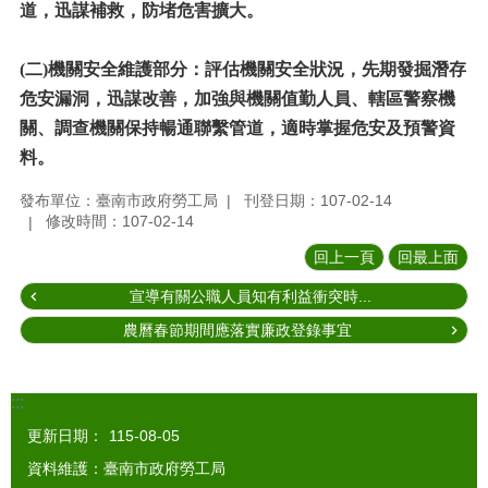
道，迅謀補救，防堵危害擴大。
(二)機關安全維護部分：評估機關安全狀況，先期發掘潛存
危安漏洞，迅謀改善，加強與機關值勤人員、轄區警察機
關、調查機關保持暢通聯繫管道，適時掌握危安及預警資
料。
發布單位：臺南市政府勞工局
刊登日期：107-02-14
修改時間：107-02-14
回上一頁
回最上面
宣導有關公職人員知有利益衝突時...
農曆春節期間應落實廉政登錄事宜
:::
更新日期：
115-08-05
資料維護：臺南市政府勞工局