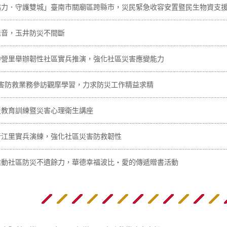
協力．守護雙城」臺南市關廟區跨縣市，災民緊急收容安置暨民生物資支
佳音，玉井防災不間斷
中營里舉辦韌性社區實兵推演，強化社區災害應變能力
災害防救業務參訪觀摩學習，力求防災工作精益求精
災教育訓練暨災害心理衛生講座
晋江里實兵演練，強化社區災害防救韌性
推動社區防災不遺餘力，華德幸福波比‧愛的傳遞贈書活動