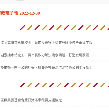
子報 2022-12-30
打造耐震優質永續校園！黃市長視察下營東興國小校舍重建工程
草湖寮抽水站完工，黃市長致力解決淹水問題，打造宜居家園
積極推動一區一公園計畫，柳營區櫻花滯洪池特色公園工程動土
南區與美善基金會簽訂沐浴車租賃支援協定