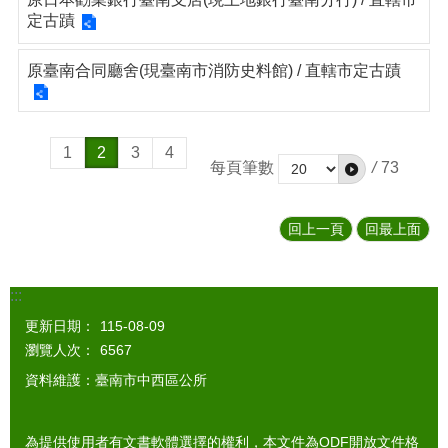
定古蹟
原臺南合同廳舍(現臺南市消防史料館) / 直轄市定古蹟
1
2
3
4
每頁筆數
/
73
回上一頁
回最上面
:::
更新日期：
115-08-09
瀏覽人次：
6567
資料維護：臺南市中西區公所
為提供使用者有文書軟體選擇的權利，本文件為ODF開放文件格