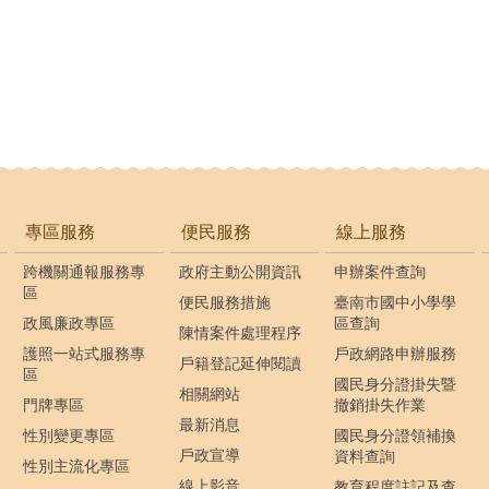
專區服務
便民服務
線上服務
跨機關通報服務專
政府主動公開資訊
申辦案件查詢
區
便民服務措施
臺南市國中小學學
政風廉政專區
區查詢
陳情案件處理程序
護照一站式服務專
戶政網路申辦服務
戶籍登記延伸閱讀
區
國民身分證掛失暨
相關網站
門牌專區
撤銷掛失作業
最新消息
性別變更專區
國民身分證領補換
戶政宣導
資料查詢
性別主流化專區
線上影音
教育程度註記及查