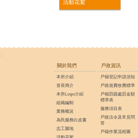
活動花絮
:::
關於我們
戶政資訊
本所介紹
戶籍登記申請須知
首長簡介
戶政規費收費標準
本所Logo介紹
戶籍罰鍰處罰金額
標準表
組織編制
服務項目表
業務概況
戶政法令及常見問
為民服務白皮書
答
志工園地
戶籍作業流程圖
活動花絮