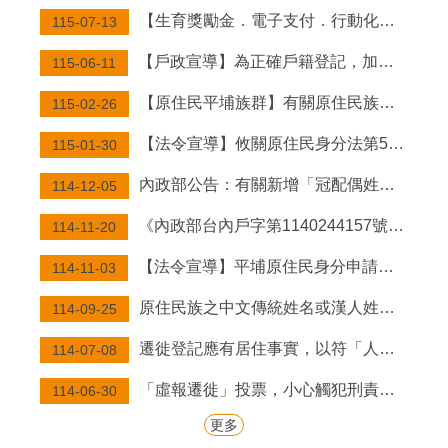
網
【生育獎勵金．電子支付．行動化服務．門牌】宣導
115-07-13
站
【戶政宣導】為正確戶籍登記，加強虛報遷徙人口之查察，以防範不實戶籍遷徙，請依居住事實申辦遷徙登記，免於觸法！
115-06-11
主
任
【原住民平埔族群】有關原住民族委員會依平埔原住民族群身分法第9條第2項辦理，公告西拉雅、道卡斯等民族成員身分認定要件草案。
115-02-26
信
箱
【法令宣導】攸關原住民身分法第5條第1項第4款規定適用對象，目前姓名尚未取用傳統名字或從具有原住民身分之父或母之姓者，請詳閱本訊息。
115-01-30
分
內政部公告：有關新增「冠配偶姓登記」及「經法院調解、和解成立或裁判確定之終止收養撤銷登記」，得由民眾以自然人憑證於網路申請登記。
114-12-05
類
《內政部台內戶字第1140244157號令修正發布「戶政事務所辦理結婚登記作業規定」》
檢
114-11-20
索
【法令宣導】平埔原住民身分申請流程
114-11-03
原住民族之中文傳統姓名或漢人姓名，均得以傳統姓名之原住民族文字並列登記。
114-09-25
遷徙登記應有居住事實，以符「人籍合一」及正確戶籍資料，並免於觸法受罰！
114-07-08
「虛報遷徙」投票，小心觸犯刑責。遷徙登記應有居住事實，凡為選舉而虛報遷徙者，經查屬實將撤銷登記，科處九千元以下之罰款。
114-06-30
更多