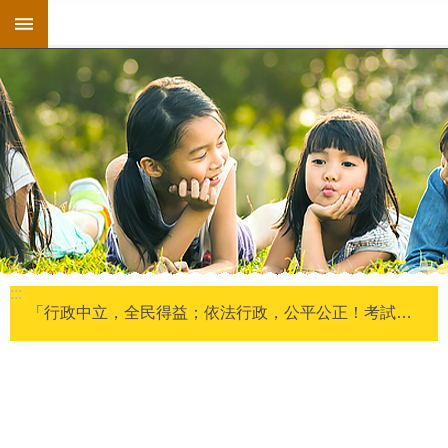
:::
跳到主要內容區塊
搜
尋
進
階
搜
尋
關
於
我
們
:::
戶
「行政中立，全民得益；依法行政，公平公正！考試院公務 人員保障暨培訓委員會提醒您。」
政
資
訊
專
區