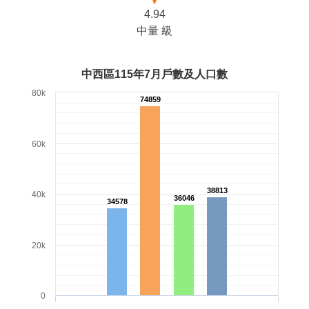
4.94
中量 級
中西區115年7月戶數及人口數
80k
74859
74859
60k
38813
38813
40k
36046
36046
34578
34578
20k
0