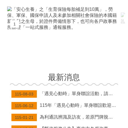
服
務
便
1
民
服
務
線
上
服
務
最新消息
人
口
統
「遇見心動時」單身聯誼活動，請至內政部戶政司全球資訊網查詢。
115-08-03
計
115年「遇見心動時」單身聯誼歡迎踴躍參與
115-06-12
互
動
為利通訊辨識及訪友，若原門牌脫落、遺失或毀損不堪使用，請房屋所有權人、管理人或現住人（有設戶籍於該地址）申請補發（每面新台幣50元整）。
115-01-21
服
務