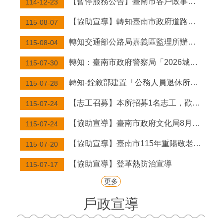
【暫停服務公告】臺南市各戶政事務所於115年連續假期之週六上午延長服務及假日預約結婚登記暫停辦理
114-12-23
結
【協助宣導】轉知臺南市政府道路交通安全宣導「你的守護不該鬆懈—請勿讓孩子在道路玩耍」。
115-08-07
婚
拍
轉知交通部公路局嘉義區監理所辦理「115年跨機關結合路老師高齡者交通安全宣導團研習活動計畫」資訊。
115-08-04
照
專
轉知：臺南市政府警察局「2026城鎮韌性（防空）演習中文及外語等8國宣導單」。
115-07-30
區
轉知-銓敘部建置「公務人員退休所得重審後實發金額試算器」，請轉知退休人員多加利用。
115-07-28
回
【志工召募】本所招募1名志工，歡迎對志願服務具熱忱者,加入本所志工行列!
115-07-24
首
頁
【協助宣導】臺南市政府文化局8月「劇場ART報馬仔」系列講座
115-07-24
網
【協助宣導】臺南市115年重陽敬老金致贈作業實施計畫
115-07-20
站
導
【協助宣導】登革熱防治宣導
115-07-17
覽
更多
English
戶政宣導
市
府