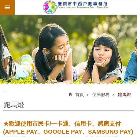
:::
跳到主要內容區塊
:::
:::
首頁
便民服務
跑馬燈
跑馬燈
★歡迎使用市民卡/一卡通、信用卡、感應支付
(APPLE PAY、GOOGLE PAY、SAMSUNG PAY)