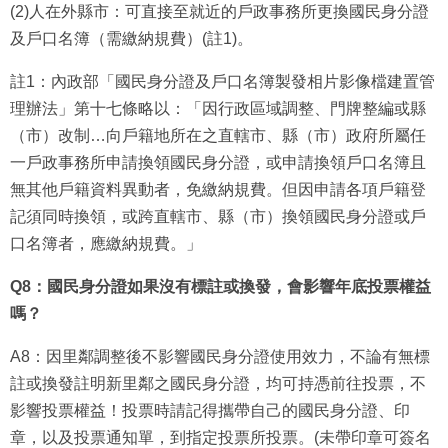
(2)人在外縣市：可直接至就近的戶政事務所更換國民身分證
及戶口名簿（需繳納規費）(註1)。
註1：內政部「國民身分證及戶口名簿製發相片影像檔建置管
理辦法」第十七條略以：「因行政區域調整、門牌整編或縣
（市）改制…向戶籍地所在之直轄市、縣（市）政府所屬任
一戶政事務所申請換領國民身分證，或申請換領戶口名簿且
無其他戶籍資料異動者，免繳納規費。但因申請各項戶籍登
記須同時換領，或跨直轄市、縣（市）換領國民身分證或戶
口名簿者，應繳納規費。」
Q8：國民身分證如果沒有標註或換發，會影響年底投票權益
嗎？
A8：因里鄰調整後不影響國民身分證使用效力，不論有無標
註或換發註明新里鄰之國民身分證，均可持憑前往投票，不
影響投票權益！投票時請記得攜帶自己的國民身分證、印
章，以及投票通知單，到指定投票所投票。(未帶印章可簽名