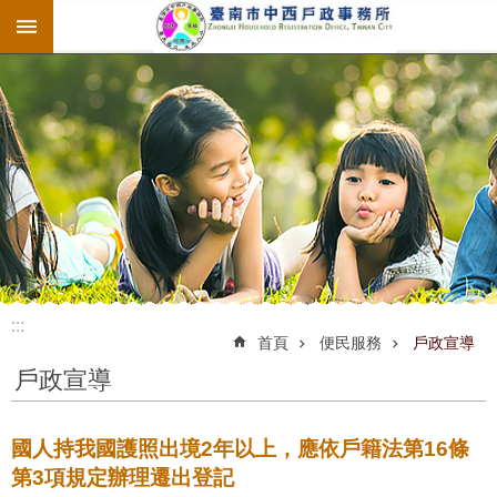
:::
跳到主要內容區塊
:::
:::
首頁
便民服務
戶政宣導
戶政宣導
國人持我國護照出境2年以上，應依戶籍法第16條
第3項規定辦理遷出登記