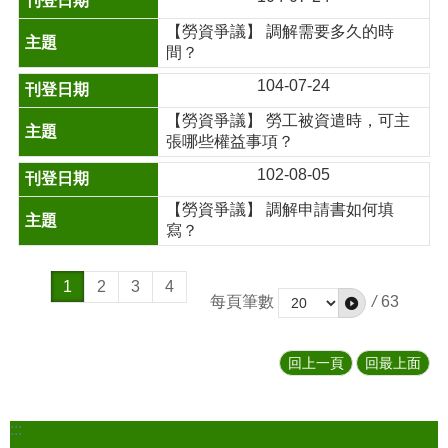
【勞資爭議】 調解需要多久的時
間？
104-07-24
【勞資爭議】 勞工被資遣時，可主
張哪些權益事項？
102-08-05
【勞資爭議】 調解申請書如何填
寫？
1
2
3
4
每頁筆數
/
63
回上一頁
回最上面
:::