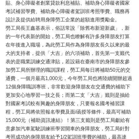
貼、身心障礙者創業貸款利息補貼、補助身心障礙者國家
考試補習學費、補助身心障礙者駕訓班考照學費、職務再
設計及提供給聘用身障勞工企業的超額進用獎勵金。
勞工局長王鑫基表示，俗話常說「除舊布新迎新歲」，新
的一年代表新的開始，勞工局也瞭解有許多身障朋友打算
在年後進入職場，為此勞工局作為身障朋友長久以來的最
大的支持者，提供「大吉」的六項補助，首先第一支籤代
表的是職業訓練交通津貼，若設籍在臺南市的身障朋友參
加勞工局所辦理的職訓課程，勞工局每日將補助50元的交
通費，一個月最高1,000元，今年勞工局也將陸續開辦超過
12個身障職訓專班，非常歡迎身障朋友在交通費的補助下
更加安心地學習一技之長；而第二支「大吉」籤則是抽給
對國家考試較有興趣的身障朋友，只要報名國考補習課
程，勞工局將依照報名學費及面/函授等條件，最高可補助
15,000元（
補助資訊連結
）！第三支籤則是勞工局獻給有
意參加汽車駕駛訓練班學習開車的身障朋友，勞工局針對
考照成功的身障朋友給予1/2駕訓班學費的補助，最高達