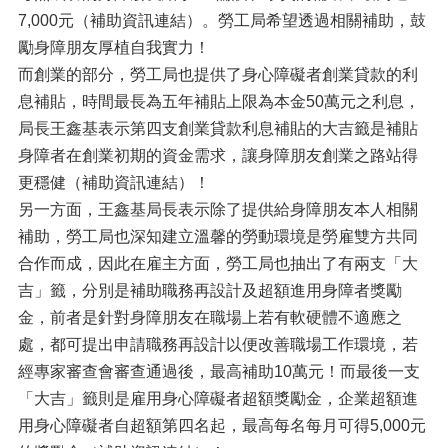
7,000元（
補助資訊連結
）。勞工局希望透過相關補助，鼓
勵身障朋友厚植自我實力！
而創業的部分，勞工局也提供了身心障礙者創業貸款的利
息補貼，時間最長為五年補貼上限為本金50萬元之利息，
局長王鑫基表示第四支創業貸款利息補貼的大吉籤是補貼
身障者在創業初期的資金需求，讓身障朋友創業之路站得
更穩健（
補助資訊連結
）！
另一方面，王鑫基局長表示除了提供給身障朋友本人相關
補助，勞工局也深知建立溫馨的勞動環境是勞雇雙方共同
合作而成，因此在雇主方面，勞工局也抽出了有兩支「大
吉」籤，分別是補助職務再設計及超額進用身障者獎勵
金，前者是針對身障朋友在職場上若有軟硬體不適應之
處，都可提出申請職務再設計以便改善職場工作環境，若
經專家審查會審查通過後，最高補助10萬元！而最後一支
「大吉」籤則是雇用身心障礙者超額獎勵金，企業超額進
用身心障礙者自超額第四名起，最高每名每月可得5,000元