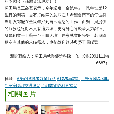
的獎勵金（
補助資訊連結
）！
勞工局長王鑫基表示，今年適逢「金鼠年」，鼠年也是12
生肖的開端，更有打頭陣的意味在！希望台南市的每位身
障朋友都能在金鼠年找到自己理想的工作，而勞工局提供
的服務也絕對不只有這六項，更有身心障礙者人力銀行、
身障創業手工藝平台－晴天坊、居家就業服務等，若身障
朋友有其他的求職需求，也都歡迎隨時與勞工局聯繫。
新聞聯絡人：勞工局就業促進科陳 佑（06-2991111轉
6687）
標籤：
#身心障礙者就業服務
# 職務再設計
# 身障國考補貼
# 身障職訓交通津貼
# 創業貸款利息補貼
相關圖片