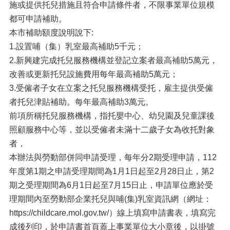
施或提供托兒措施且符合申請條件者，不限事業單位規模
都可申請補助。
本市補助額度說明說下:
1.設置哺（集）乳室最高補助5千元；
2.新興建完成托兒服務機構並登記立案者最高補助5萬元，
改善或更新托兒設施費用每年最高補助5萬元；
3.受僱者子女在立案之托兒服務機構受托，雇主提供受僱
者托兒津貼補助。每年最高補助3萬元。
前項所稱托兒服務機構，指托嬰中心、幼兒園及兒童課後
照顧服務中心等，並以受僱者未滿十二歲子女為收托對象
者，
本辦法與勞動部併同申請受理，每年分2期受理申請，112
年度第1期之申請受理期間為1月1日起至2月28日止，第2
期之受理期間為6月1日起至7月15日止，申請單位應於受
理期間內至勞動部企業托兒與哺(集)乳室資訊網（網址：
https://childcare.mol.gov.tw/）線上填寫申請書表，填寫完
成後列印，於申請書首頁蓋上事業單位大小章後，以掛號