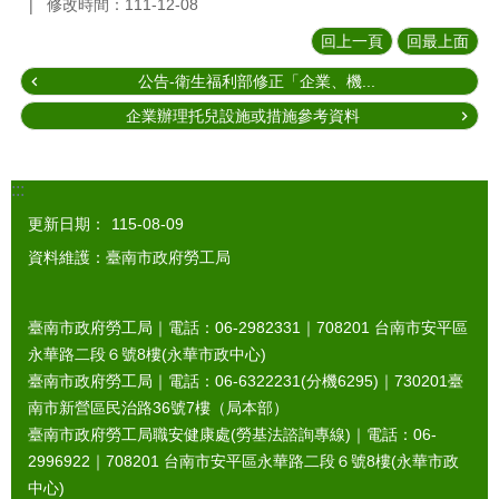
修改時間：111-12-08
回上一頁
回最上面
公告-衛生福利部修正「企業、機...
企業辦理托兒設施或措施參考資料
:::
更新日期：
115-08-09
資料維護：臺南市政府勞工局
臺南市政府勞工局｜電話：06-2982331｜
708201
台南市安平區
永華路二段６號8樓(永華市政中心)
臺南市政府勞工局｜電話：06-6322231(分機6295)｜
730201
臺
南市新營區民治路36號7樓（局本部）
臺南市政府勞工局職安健康處(勞基法諮詢專線)｜電話：06-
2996922｜
708201
台南市安平區永華路二段６號8樓(永華市政
中心)