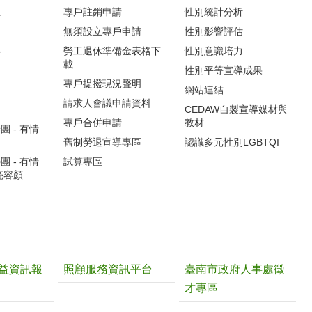
生
專戶註銷申請
性別統計分析
無須設立專戶申請
性別影響評估
心
勞工退休準備金表格下
性別意識培力
載
性別平等宣導成果
專戶提撥現況聲明
網站連結
請求人會議申請資料
CEDAW自製宣導媒材與
專戶合併申請
教材
 - 有情
舊制勞退宣導專區
認識多元性別LGBTQI
 - 有情
試算專區
亮容顏
益資訊報
照顧服務資訊平台
臺南市政府人事處徵
才專區