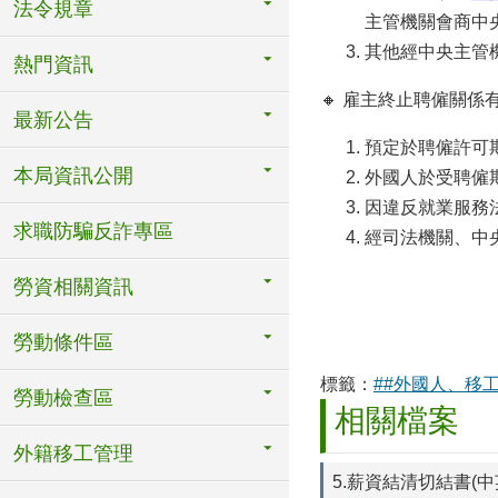
法令規章
主管機關會商中
其他經中央主管
熱門資訊
🔸 雇主終止聘僱關
最新公告
預定於聘僱許可
本局資訊公開
外國人於受聘僱
因違反就業服務
求職防騙反詐專區
經司法機關、中
勞資相關資訊
勞動條件區
標籤：
##外國人、移
勞動檢查區
相關檔案
外籍移工管理
5.薪資結清切結書(中