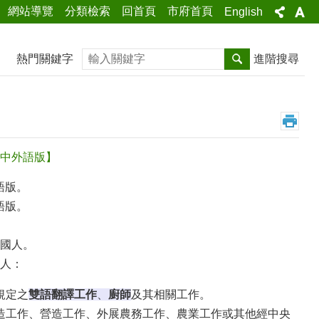
網站導覽
分類檢索
回首頁
市府首頁
English
搜尋
熱門關鍵字
進階搜尋
書中外語版】
語版。
語版。
國人。
人：
規定之
雙語翻譯工作
、
廚師
及其相關工作。
造工作、營造工作、外展農務工作、農業工作或其他經中央