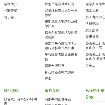
業務簡介
性別平等暨就業歧視
職業安全衛
相關表單
就業歧視違法單位公布
職工福利
專區
電子書
勞工育樂中
短期就業方案諮詢及輔
法律諮詢
導計畫
志工服務
晴天創意築夢坊使用管
就學補助
理要點
臺南做工行善團
臺南市身心障礙者人力
有疼心ㄟ厝
銀行資料庫作業計畫
臺南做工行善團
身心障礙者職業重建服
有疼心 義剪
務
更多...
職場合理調整
身心障礙者職業訓練
更多...
統計專區
廉政專區
秒懂勞工權
你知
預告統計資料發布時間
清廉共同監督專區
表