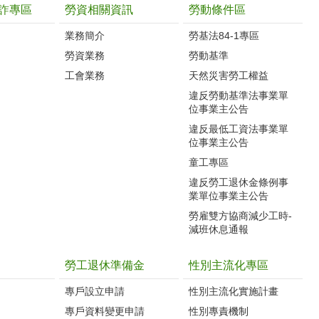
詐專區
勞資相關資訊
勞動條件區
業務簡介
勞基法84-1專區
勞資業務
勞動基準
工會業務
天然災害勞工權益
違反勞動基準法事業單
位事業主公告
違反最低工資法事業單
位事業主公告
童工專區
違反勞工退休金條例事
業單位事業主公告
勞雇雙方協商減少工時-
減班休息通報
勞工退休準備金
性別主流化專區
專戶設立申請
性別主流化實施計畫
專戶資料變更申請
性別專責機制