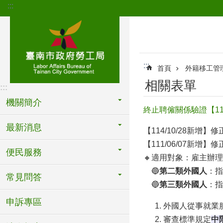
:::
跳到主要內容區塊
:::
首頁
外籍移工管
相關表單
:::
機關簡介
終止聘僱關係驗證【11
最新消息
【114/10/28新
【111/06/07新
便民服務
🔸適用對象：雇主辦
🔵
第二類外國人
：指
常見問答
🔵
第三類外國人
：指
申訴專區
外國人從事就業
審查標準規定
中