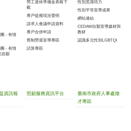
心
勞工退休準備金表格下
性別意識培力
載
性別平等宣導成果
專戶提撥現況聲明
網站連結
請求人會議申請資料
CEDAW自製宣導媒材與
專戶合併申請
教材
 - 有情
舊制勞退宣導專區
認識多元性別LGBTQI
 - 有情
試算專區
亮容顏
益資訊報
照顧服務資訊平台
臺南市政府人事處徵
才專區