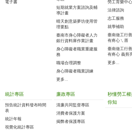
電子書
勞工育樂中
短期就業方案諮詢及輔
法律諮詢
導計畫
志工服務
晴天創意築夢坊使用管
就學補助
理要點
臺南做工行善團
臺南市身心障礙者人力
有疼心ㄟ厝
銀行資料庫作業計畫
臺南做工行善團
身心障礙者職業重建服
有疼心 義剪
務
更多...
職場合理調整
身心障礙者職業訓練
更多...
統計專區
廉政專區
秒懂勞工權
你知
預告統計資料發布時間
清廉共同監督專區
表
消費者保護方案
統計年報
揭弊者保護專區
視覺化統計專區