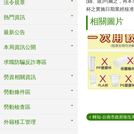
(鋪、販)均屬之，再
法令規章
杯之實施日期業經核准發
熱門資訊
相關圖片
最新公告
本局資訊公開
求職防騙反詐專區
勞資相關資訊
勞動條件區
勞動檢查區
轉知-台南市政府衛生局辦
外籍移工管理