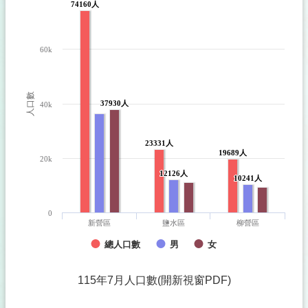
規
74160人
74160人
章
人
60k
口
統
計
人口數
37930人
37930人
40k
主
動
公
23331人
23331人
19689人
19689人
開
20k
資
12126人
12126人
10241人
10241人
訊
國
0
新營區
鹽水區
柳營區
民
身
總人口數
男
女
分
證
115年7月人口數(開新視窗PDF)
資
訊