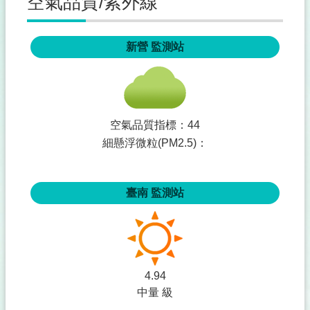
空氣品質/紫外線
區
性
新營
監測站
別
變
更
專
區
空氣品質指標：
44
原
細懸浮微粒(PM2.5)：
住
民
專
區
臺南
監測站
新
住
民
專
區
4.94
中量 級
護