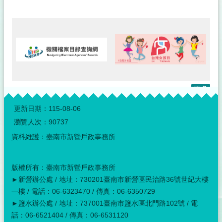
照
一
站
式
服
務
專
區
更多
檔
:::
案
更新日期：
115-08-06
應
瀏覽人次：
90737
用
資料維護：臺南市新營戶政事務所
專
區
版權所有：臺南市新營戶政事務所
網
►新營辦公處 / 地址：730201臺南市新營區民治路36號世紀大樓
站
一樓 / 電話：06-6323470 / 傳真：06-6350729
導
►鹽水辦公處 / 地址：737001臺南市鹽水區北門路102號 / 電
覽
話：06-6521404 / 傳真：06-6531120