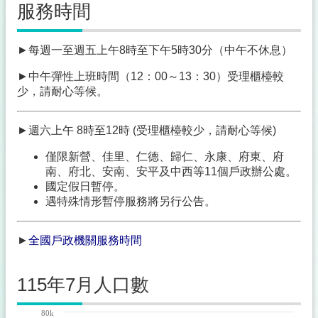
載
服務時間
門
牌
►每週一至週五上午8時至下午5時30分（中午不休息）
專
►中午彈性上班時間（12：00～13：30）受理櫃檯較
區
少，請耐心等候。
一
站
►週六上午 8時至12時 (受理櫃檯較少，請耐心等候)
式
服
僅限新營、佳里、仁德、歸仁、永康、府東、府
務
南、府北、安南、安平及中西等11個戶政辦公處。
專
國定假日暫停。
區
遇特殊情形暫停服務將另行公告。
線
上
►
全國戶政機關服務時間
查
詢
115年7月人口數
法
令
80k