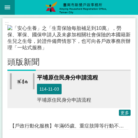
:::
跳到主要內容區塊
搜
尋
進
:::
階
搜
尋
頭版新聞
線
上
平埔原住民身分申請流程
(網
路)
114-11-03
申
辦
平埔原住民身分申請流程
服
務
更多
專
區
【戶政行動化服務】年滿65歲、重症肢障等行動不便或有6歲以下幼兒的家庭，可申請「戶政行動化」服務
本