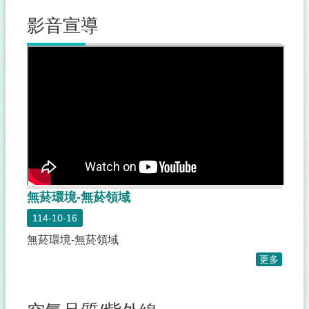
專
區
影音宣導
結
婚
拍
照
專
區
結
婚
生
育
無菸環境-無菸領域
專
區
114-10-16
無菸環境-無菸領域
婚
姻
更多
平
權
專