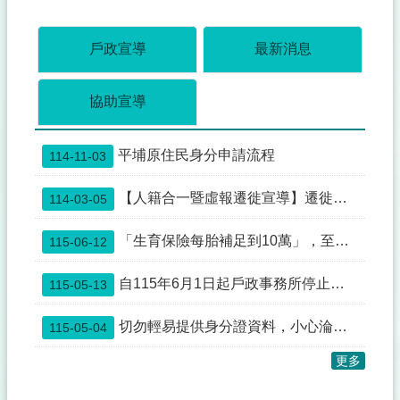
所
簡
介
戶政宣導
最新消息
訊
息
協助宣導
公
布
平埔原住民身分申請流程
114-11-03
互
動
【人籍合一暨虛報遷徙宣導】遷徙應依居住事實辦理登記，以免觸法受罰！
114-03-05
專
區
「生育保險每胎補足到10萬」，至戶政事務所辦理新生兒出生登記或初設戶籍時可「一站式服務」
115-06-12
申
辦
自115年6月1日起戶政事務所停止人工受理「入出國自動查驗通關註冊服務」
115-05-13
專
區
切勿輕易提供身分證資料，小心淪為歹徒行詐工具
115-05-04
表
更多
單
下