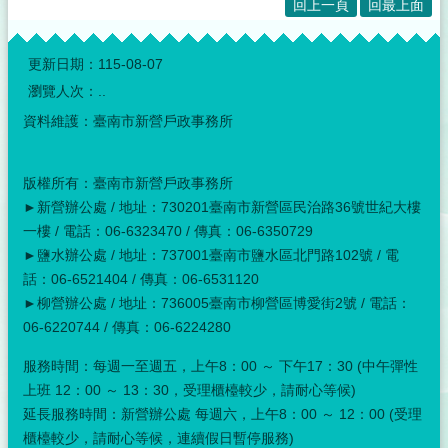
回上一頁
回最上面
規
章
:::
更新日期：
115-08-07
人
口
瀏覽人次：
..
統
資料維護：臺南市新營戶政事務所
計
主
版權所有：臺南市新營戶政事務所
動
公
►新營辦公處 / 地址：730201臺南市新營區民治路36號世紀大樓
開
一樓 / 電話：06-6323470 / 傳真：06-6350729
資
►鹽水辦公處 / 地址：737001臺南市鹽水區北門路102號 / 電
訊
話：06-6521404 / 傳真：06-6531120
►柳營辦公處 / 地址：736005臺南市柳營區博愛街2號 / 電話：
國
06-6220744 / 傳真：06-6224280
民
身
服務時間：每週一至週五，上午8：00 ～ 下午17：30 (中午彈性
分
上班 12：00 ～ 13：30，受理櫃檯較少，請耐心等候)
證
資
延長服務時間：新營辦公處 每週六，上午8：00 ～ 12：00 (受理
訊
櫃檯較少，請耐心等候，連續假日暫停服務)