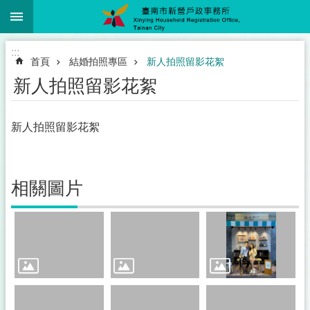
:::
跳到主要內容區塊
搜
尋
進
:::
階
首頁
結婚拍照專區
新人拍照留影花絮
搜
尋
新人拍照留影花絮
新人拍照留影花絮
線
上
(網
相關圖片
路)
申
辦
服
務
專
區
本