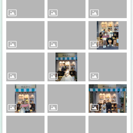
所
簡
介
訊
息
公
布
互
動
專
區
申
辦
專
區
表
單
下