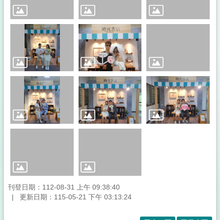
載
門
牌
專
區
一
站
式
服
務
專
區
線
上
查
詢
刊登日期：112-08-31 上午 09:38:40
更新日期：115-05-21 下午 03:13:24
法
令