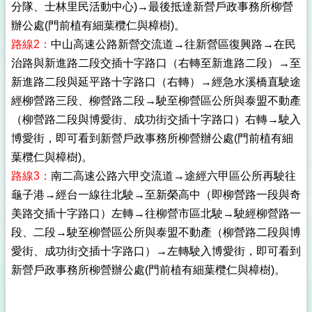
分隊、士林里民活動中心)→最後抵達新營戶政事務所柳營
辦公處(門前植有細葉欖仁與樟樹)。
路線2：
中山高速公路新營交流道→往新營區復興路→在民
治路與新進路二段交插十字路口（右轉至新進路二段）→至
新進路二段與延平路十字路口（右轉）→經急水溪橋直駛途
經柳營路三段、柳營路二段→駛至柳營區公所與泰盟不動產
（柳營路二段與博愛街、成功街交插十字路口）右轉→駛入
博愛街，即可看到新營戶政事務所柳營辦公處(門前植有細
葉欖仁與樟樹)。
路線3：
南二高速公路六甲交流道→途經六甲區公所再駛往
龜子港→經台一線往北駛→至新榮高中（即柳營路一段與奇
美路交插十字路口）左轉→往柳營市區北駛→駛經柳營路一
段、二段→駛至柳營區公所與泰盟不動產（柳營路二段與博
愛街、成功街交插十字路口）→左轉駛入博愛街，即可看到
新營戶政事務所柳營辦公處(門前植有細葉欖仁與樟樹)。