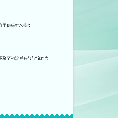
取用傳統姓名指引
團聚至初設戶籍登記流程表