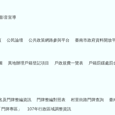
影音宣導
頁
公民論壇
公共政策網路參與平台
臺南市政府資料開放
圖
異地辦理戶籍登記項目
戶政規費一覽表
戶籍罰鍰處罰
名及門牌整編資訊
門牌整編對照表
村里街路門牌查詢
臺
「門牌專區」
107年行政區域調整資訊