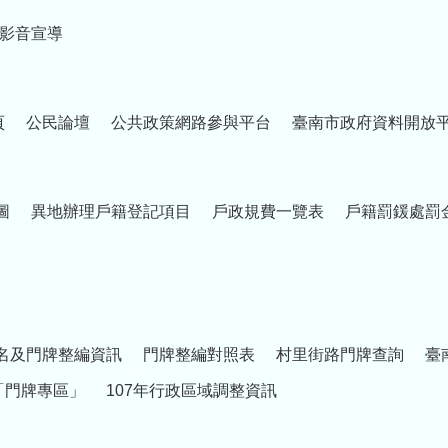
影音宣導
頁
公民論壇
公共政策網路參與平台
臺南市政府資料開放
圖
異地辦理戶籍登記項目
戶政規費一覽表
戶籍罰鍰處罰
名及門牌整編資訊
門牌整編對照表
村里街路門牌查詢
臺
「門牌專區」
107年行政區域調整資訊