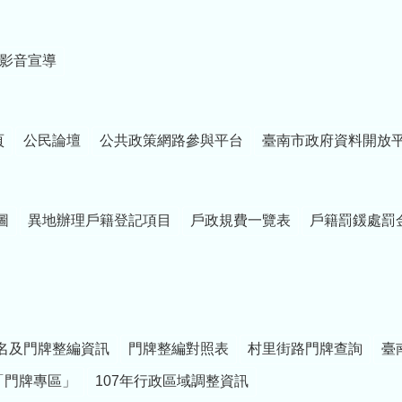
影音宣導
頁
公民論壇
公共政策網路參與平台
臺南市政府資料開放
圖
異地辦理戶籍登記項目
戶政規費一覽表
戶籍罰鍰處罰
名及門牌整編資訊
門牌整編對照表
村里街路門牌查詢
臺
「門牌專區」
107年行政區域調整資訊