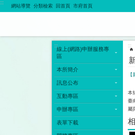
:::
跳到主要內容區塊
網站導覽
分類檢索
回首頁
市府首頁
:::
:::
線上(網路)申辦服務專
區
本所簡介
【
訊息公布
本
互動專區
臺
申辦專區
屬
表單下載