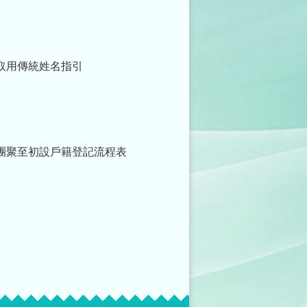
取用傳統姓名指引
團聚至初設戶籍登記流程表