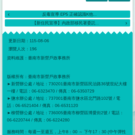
反毒宣導 EP5 正確認識K他...
【新住民宣導】內政部移民署委託...
:::
更新日期：
115-08-06
瀏覽人次：
196
資料維護：臺南市新營戶政事務所
版權所有：臺南市新營戶政事務所
►新營辦公處 / 地址：730201臺南市新營區民治路36號世紀大樓
一樓 / 電話：06-6323470 / 傳真：06-6350729
►鹽水辦公處 / 地址：737001臺南市鹽水區北門路102號 / 電
話：06-6521404 / 傳真：06-6531120
►柳營辦公處 / 地址：736005臺南市柳營區博愛街2號 / 電話：
06-6220744 / 傳真：06-6224280
服務時間：每週一至週五，上午8：00 ～ 下午17：30 (中午彈性