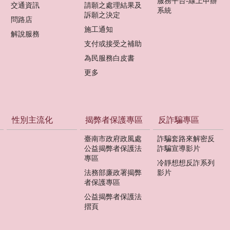
服務平台-線上申辦
交通資訊
請願之處理結果及
系統
訴願之決定
問路店
施工通知
解說服務
支付或接受之補助
為民服務白皮書
更多
性別主流化
揭弊者保護專區
反詐騙專區
臺南市政府政風處
詐騙套路來解密反
公益揭弊者保護法
詐騙宣導影片
專區
冷靜想想反詐系列
法務部廉政署揭弊
影片
者保護專區
公益揭弊者保護法
摺頁