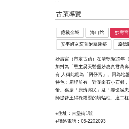
古蹟導覽
億載金城
海山館
妙壽宮
安平蚵灰窯暨附屬建築
原德
妙壽宮（市定古蹟）在清乾隆20年
加封為「恩主昊天醫靈妙惠真君萬壽
有 人稱此廟為「囝仔宮」。因為地
特色：廟埕前有一對花崗石小石獅，
帝。嘉慶「康濟兆民」及「義懷誠忠
師提督王得祿親題的蝙蝠柱。這二
※住址：古堡街
※聯絡電話：06-2202093