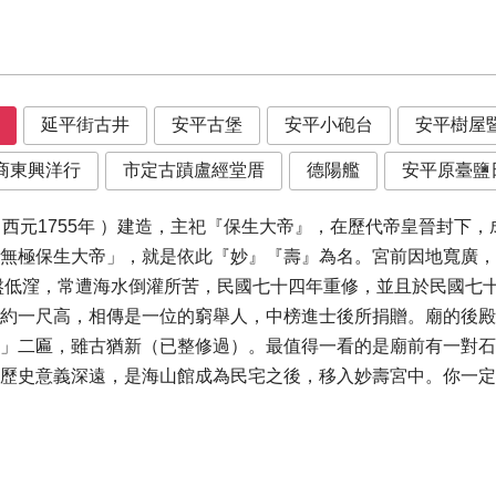
延平街古井
安平古堡
安平小砲台
安平樹屋
商東興洋行
市定古蹟盧經堂厝
德陽艦
安平原臺鹽
（西元1755年 ）建造，主祀『保生大帝』，在歷代帝皇晉封下
無極保生大帝」，就是依此『妙』『壽』為名。宮前因地寬廣，
盤低漥，常遭海水倒灌所苦，民國七十四年重修，並且於民國七
約一尺高，相傳是一位的窮舉人，中榜進士後所捐贈。廟的後殿
」二匾，雖古猶新（已整修過）。最值得一看的是廟前有一對石
柱歷史意義深遠，是海山館成為民宅之後，移入妙壽宮中。你一定
1號