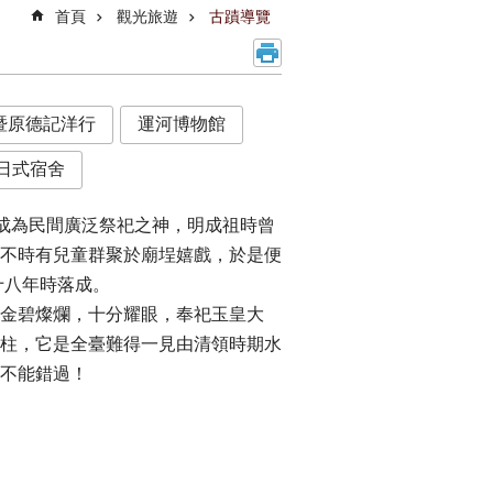
首頁
觀光旅遊
古蹟導覽
暨原德記洋行
運河博物館
日式宿舍
，成為民間廣泛祭祀之神，明成祖時曾
不時有兒童群聚於廟埕嬉戲，於是便
十八年時落成。
金碧燦爛，十分耀眼，奉祀玉皇大
柱，它是全臺難得一見由清領時期水
不能錯過！