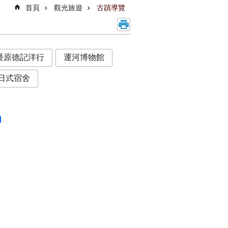
首頁
觀光旅遊
古蹟導覽
暨原德記洋行
運河博物館
日式宿舍