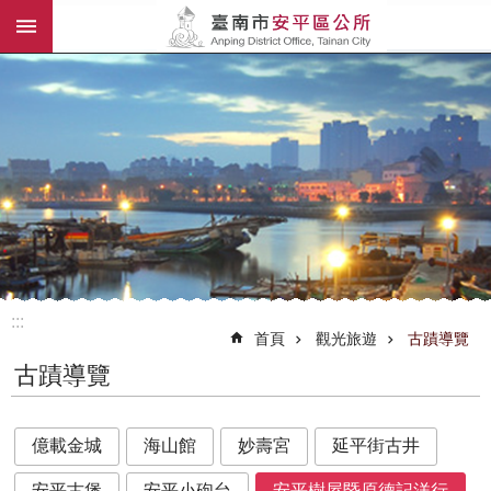
:::
跳到主要內容區塊
:::
首頁
觀光旅遊
古蹟導覽
古蹟導覽
億載金城
海山館
妙壽宮
延平街古井
安平古堡
安平小砲台
安平樹屋暨原德記洋行