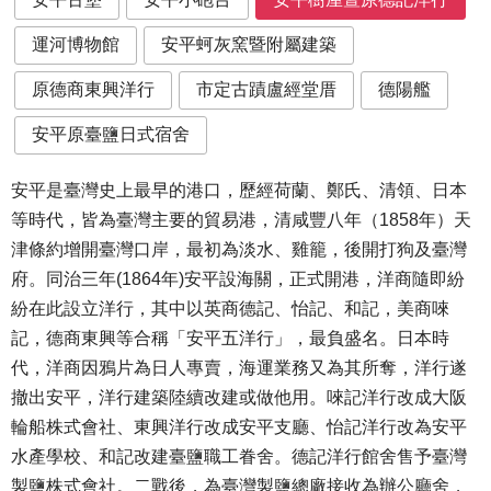
運河博物館
安平蚵灰窯暨附屬建築
原德商東興洋行
市定古蹟盧經堂厝
德陽艦
安平原臺鹽日式宿舍
安平是臺灣史上最早的港口，歷經荷蘭、鄭氏、清領、日本
等時代，皆為臺灣主要的貿易港，清咸豐八年（1858年）天
津條約增開臺灣口岸，最初為淡水、雞籠，後開打狗及臺灣
府。同治三年(1864年)安平設海關，正式開港，洋商隨即紛
紛在此設立洋行，其中以英商德記、怡記、和記，美商唻
記，德商東興等合稱「安平五洋行」，最負盛名。日本時
代，洋商因鴉片為日人專賣，海運業務又為其所奪，洋行遂
撤出安平，洋行建築陸續改建或做他用。唻記洋行改成大阪
輪船株式會社、東興洋行改成安平支廳、怡記洋行改為安平
水產學校、和記改建臺鹽職工眷舍。德記洋行館舍售予臺灣
製鹽株式會社。二戰後，為臺灣製鹽總廠接收為辦公廳舍，