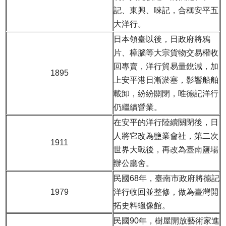
記、東興、唻記，合稱安平五
大洋行。
日本領臺以後，日政府將鴉
片、樟腦等大宗貨物交易權收
回專賣，洋行貿易量銳減，加
1895
上安平港日漸淤塞，影響船舶
載卸，紛紛關閉，唯德記洋行
仍繼續營業。
在安平的洋行陸續關閉後，日
人將它改為鹽業會社，第二次
1911
世界大戰後，再改為臺南鹽場
辦公廳舍。
民國68年，臺南市政府將德記
1979
洋行收回並整修，做為臺灣開
拓史料蠟像館。
民國90年，樹屋開放藝術家進