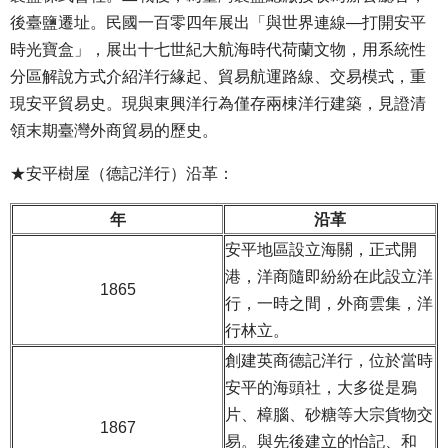
後臺鹽遷址。民國一百零四年展出「與世界連線—打開安平
時光寶盒」，展出十七世紀大航海時代荷蘭文物，用系統性
分區解說方式介紹洋行緣起、貿易航運路線、交易模式，重
現安平貿易史。現與東興洋行為僅存兩棟洋行建築，見證清
領末期臺灣外商貿易的歷史。
★安平樹屋（德記洋行）沿革：
年
沿革
安平地區設立海關，正式開
港，洋商隨即紛紛在此設立洋
1865
行，一時之間，外商雲集，洋
行林立。
創建英商德記洋行，位於當時
安平的海頭社，大多從是鴉
片、樟腦、砂糖等大宗貨物交
1867
易。與先後建立的怡記、和