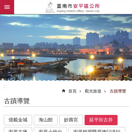
:::
跳到主要內容區塊
:::
首頁
觀光旅遊
古蹟導覽
古蹟導覽
億載金城
海山館
妙壽宮
延平街古井
安平古堡
安平小砲台
安平樹屋暨原德記洋行