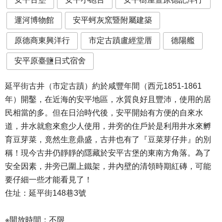
運河博物館
安平蚵灰窯暨附屬建築
原德商東興洋行
市定古蹟盧經堂厝
德陽艦
安平原臺鹽日式宿舍
延平街古井（市定古蹟）約於咸豐年間（西元1851-1861
年）開鑿，在近海的安平地區，水質良好且豐沛，使用的居
民相當的多。但在日治時代後，安平開始有方便的自來水
道，井水就愈來愈少人使用，井旁的住戶於是利用井水來孵
育豆芽菜，竟然生意鼎盛，古井也有了『豆菜芽仔井』的別
稱！現今古井仍靜靜的隱藏於安平古堡的東南方角落。為了
安全因素，井旁已圍上鐵架，井內壁的清領時期紅磚，可能
要仔細一些才能看見了！
住址：延平街148巷3號
※開放時間：不限