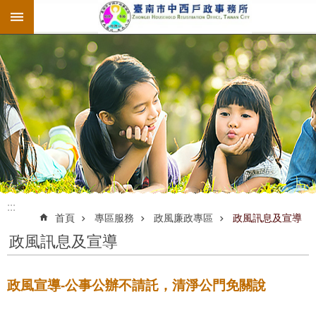
:::
跳到主要內容區塊
:::
:::
首頁
專區服務
政風廉政專區
政風訊息及宣導
政風訊息及宣導
政風宣導-公事公辦不請託，清淨公門免關說