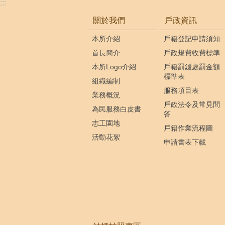
:::
關於我們
戶政資訊
本所介紹
戶籍登記申請須知
首長簡介
戶政規費收費標準
本所Logo介紹
戶籍罰鍰處罰金額
標準表
組織編制
服務項目表
業務概況
戶政法令及常見問
為民服務白皮書
答
志工園地
戶籍作業流程圖
活動花絮
申請書表下載