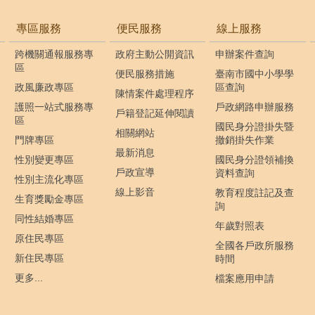
專區服務
便民服務
線上服務
跨機關通報服務專
政府主動公開資訊
申辦案件查詢
區
便民服務措施
臺南市國中小學學
政風廉政專區
區查詢
陳情案件處理程序
護照一站式服務專
戶政網路申辦服務
戶籍登記延伸閱讀
區
國民身分證掛失暨
相關網站
門牌專區
撤銷掛失作業
最新消息
性別變更專區
國民身分證領補換
戶政宣導
資料查詢
性別主流化專區
線上影音
教育程度註記及查
生育獎勵金專區
詢
同性結婚專區
年歲對照表
原住民專區
全國各戶政所服務
新住民專區
時間
更多...
檔案應用申請