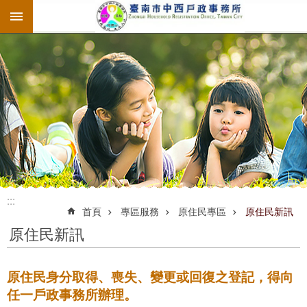
:::
跳到主要內容區塊
:::
:::
首頁
專區服務
原住民專區
原住民新訊
原住民新訊
原住民身分取得、喪失、變更或回復之登記，得向
任一戶政事務所辦理。